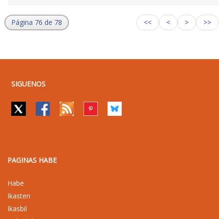
Página 76 de 78
<<
<
>
>>
SIGUENOS
PAGINAS HABE
Habe
Ikasten
Ikasbil