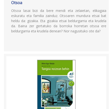
Otsoa
Otsoa lasai bizi da bere mendi eta zelaietan, elikagaia
eskuratu eta familia zainduz. Otsoaren mundura etsai bat
heldu da: gizakia. Eta gizakia etsai beldurgarria eta krudela
da. Baina zer gertatuko da borroka horretan otsoa ere
beldurgarria eta krudela denean? Nor nagusituko ote da?