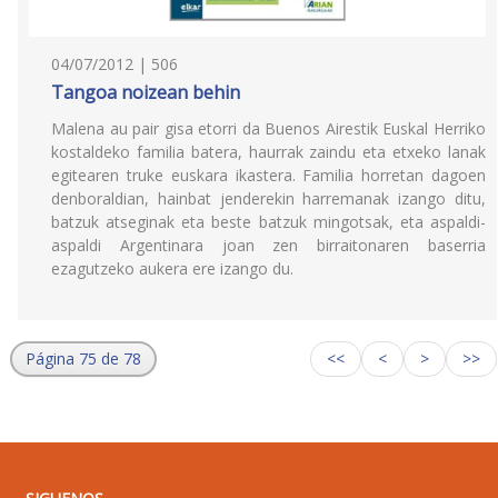
04/07/2012 | 506
Tangoa noizean behin
Malena au pair gisa etorri da Buenos Airestik Euskal Herriko
kostaldeko familia batera, haurrak zaindu eta etxeko lanak
egitearen truke euskara ikastera. Familia horretan dagoen
denboraldian, hainbat jenderekin harremanak izango ditu,
batzuk atseginak eta beste batzuk mingotsak, eta aspaldi-
aspaldi Argentinara joan zen birraitonaren baserria
ezagutzeko aukera ere izango du.
Página 75 de 78
<<
<
>
>>