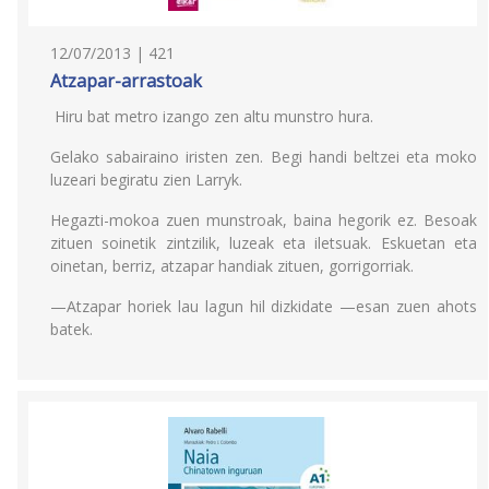
12/07/2013 | 421
Atzapar-arrastoak
Hiru bat metro izango zen altu munstro hura.
Gelako sabairaino iristen zen. Begi handi beltzei eta moko
luzeari begiratu zien Larryk.
Hegazti-mokoa zuen munstroak, baina hegorik ez. Besoak
zituen soinetik zintzilik, luzeak eta iletsuak. Eskuetan eta
oinetan, berriz, atzapar handiak zituen, gorrigorriak.
—Atzapar horiek lau lagun hil dizkidate —esan zuen ahots
batek.