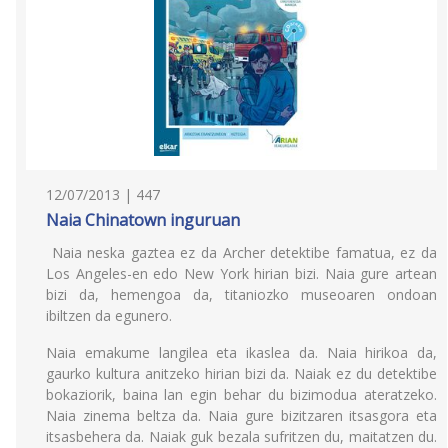
12/07/2013 | 447
Naia Chinatown inguruan
Naia neska gaztea ez da Archer detektibe famatua, ez da
Los Angeles-en edo New York hirian bizi. Naia gure artean
bizi da, hemengoa da, titaniozko museoaren ondoan
ibiltzen da egunero.
Naia emakume langilea eta ikaslea da. Naia hirikoa da,
gaurko kultura anitzeko hirian bizi da. Naiak ez du detektibe
bokaziorik, baina lan egin behar du bizimodua ateratzeko.
Naia zinema beltza da. Naia gure bizitzaren itsasgora eta
itsasbehera da. Naiak guk bezala sufritzen du, maitatzen du.