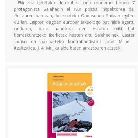
Ekintzaz betetako detektibe-istorio moderno honen 7
protagonista Salahadin el Nur polizia inspektorea da.
Poliziaren barnean, Antzinateko Ondasunen Sailean egiten
du lan. Egipton dagoen europar arkeologo bat hilda agertu
ondoren, balio handikoa den estatua txiki bat
berreskuratzeko ikerketak hasten ditu Salahadinek. Laster
jarriko da nazioarteko kontrabandista-t John Milne ;
itzultzailea, J. A. Mujika alde baten arrastoaren atzetik.