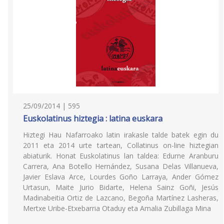
25/09/2014 | 595
Euskolatinus hiztegia : latina euskara
Hiztegi Hau Nafarroako latin irakasle talde batek egin du
2011 eta 2014 urte tartean, Collatinus on-line hiztegian
abiaturik. Honat Euskolatinus lan taldea: Edurne Aranburu
Carrera, Ana Botello Hernández, Susana Delas Villanueva,
Javier Eslava Arce, Lourdes Goño Larraya, Ander Gómez
Urtasun, Maite Jurio Bidarte, Helena Sainz Goñi, Jesús
Madinabeitia Ortiz de Lazcano, Begoña Martínez Lasheras,
Mertxe Uribe-Etxebarria Otaduy eta Amalia Zubillaga Mina