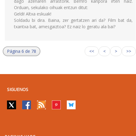
dago azeriaren arrastorik. Berriro kanpora irten naiz.
Orduan, sekulako oihuak entzun ditut:
Geldi! Altxa eskuak!
Soldadu bi dira. Baina, zer gertatzen ari da? Film bat da,
txantxa bat, amesgaiztoa? Ez naiz lo geratu ala bai?
Página 6 de 78
<<
<
>
>>
SIGUENOS