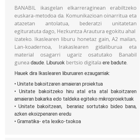
BANABIL ikasgelan elkarreraginean erabiltzeko
euskara-metodoa da. Komunikazioan oinarritua eta
atazetan antolatua, bederatzi unitatetan
egituratuta dago, Hezkuntza Arautura egokitu ahal
izateko. Ikaslearen liburu honetaz gain, A2 mailan,
Lan-koadernoa, Irakaslearen gidaliburua eta
material osagarri ugariz osatutako
Banabil
gunea
bertsio digitala
daude. Liburuok
ere badute.
Hauek dira Ikaslearen liburuaren ezaugarriak:
• Unitate bakoitzaren amaieran proiektua
• Unitate bakoitzeko hiru atal eta atal bakoitzaren
amaieran bakarka edo taldeka egiteko mikroproiektuak
• Unitate bakoitzean, berariaz sortutako bideo bana,
azken ekoizpenaren eredu
• Gramatika- eta lexiko-txokoa