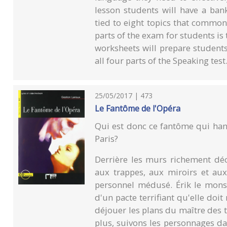
lesson students will have a ban
tied to eight topics that common
parts of the exam for students is
worksheets will prepare student
all four parts of the Speaking test
25/05/2017 | 473
Le Fantôme de l'Opéra
Qui est donc ce fantôme qui hant
Paris?
Derrière les murs richement déco
aux trappes, aux miroirs et aux
personnel médusé. Érik le monst
d'un pacte terrifiant qu'elle doit 
déjouer les plans du maître des té
plus, suivons les personnages da