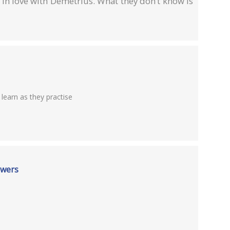
 in love with Demetrius. What they don’t know is
learn as they practise
swers