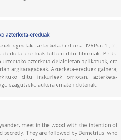
ko azterketa-ereduak
riek egindako azterketa-bilduma. IVAPen 1., 2.,
 azterketa ereduak biltzen ditu liburuak. Proba
n urteetako azterketa-deialdietan aplikatuak, eta
ian argitaragabeak. Azterketa-ereduez gainera,
ituko ditu irakurleak orriotan, azterketa-
ago ezagutzeko aukera ematen dutenak.
sander, meet in the wood with the intention of
d secretly. They are followed by Demetrius, who