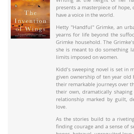
presents a masterpiece of hope, 
have a voice in the world.
Hetty "Handful" Grimke, an urba
yearns for life beyond the suffo
Grimke household. The Grimke's
she is meant to do something la
limits imposed on women.
Kidd's sweeping novel is set in 
given ownership of ten year old
their remarkable journeys over the 
their own, dramatically shaping
relationship marked by guilt, 
love.
As the stories build to a riveti
finding courage and a sense of se
hopes, betrayal, unrequited love,