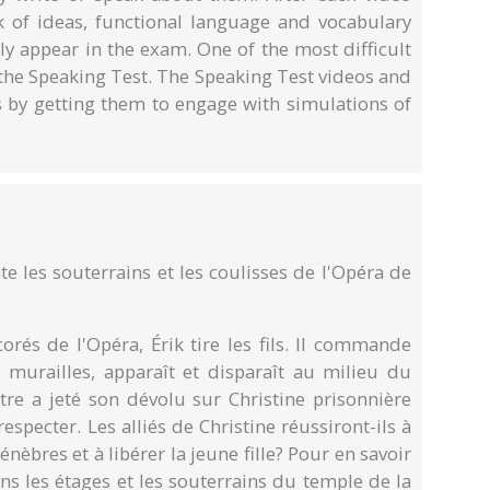
k of ideas, functional language and vocabulary
ly appear in the exam. One of the most difficult
 the Speaking Test. The Speaking Test videos and
s by getting them to engage with simulations of
.
e les souterrains et les coulisses de l'Opéra de
rés de l'Opéra, Érik tire les fils. Il commande
 murailles, apparaît et disparaît au milieu du
re a jeté son dévolu sur Christine prisonnière
respecter. Les alliés de Christine réussiront-ils à
nèbres et à libérer la jeune fille? Pour en savoir
ns les étages et les souterrains du temple de la