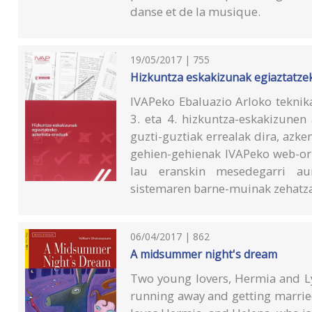
danse et de la musique.
19/05/2017 | 755
Hizkuntza eskakizunak egiaztatze
IVAPeko Ebaluazio Arloko teknika
3. eta 4. hizkuntza-eskakizunen
guzti-guztiak errealak dira, azke
gehien-gehienak IVAPeko web-orr
lau eranskin mesedegarri aurk
sistemaren barne-muinak zehatz
06/04/2017 | 862
A midsummer night's dream
Two young lovers, Hermia and Ly
running away and getting marrie