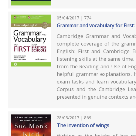
05/04/2017 | 774
Grammar and vocabulary for First:
Cambridge Grammar and Vocabul
complete coverage of the gram
English: First and Cambridge E
listening skills at the same time.
from the Reading and Use of Eng
helpful grammar explanations. I
exam tasks and learn vocabulary
Corpus and the Cambridge Lear
presented in genuine contexts and
28/03/2017 | 869
The invention of wings
Writing at the height of her n