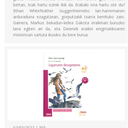
bertan, loak hartu ezinik ibili da. Erabaki ona hartu ote du?
Ethan Whitefeather Guggenheimeko lan-harremanen
arduraduna ezagutzean, gorputzaldi txarra berrituko zaio.
Gainera, Markus bekadun-kidea Dakota eraikinari buruzko
lana egiten ari da, eta Deienek eraikin enigmatikoaren
misterioan sartuta ikusiko du bere burua.
02/03/2022 | 355