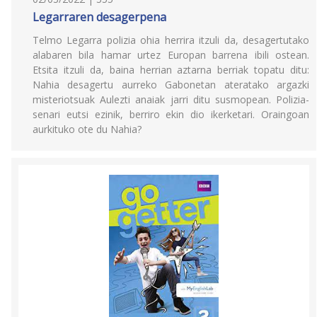
Legarraren desagerpena
Telmo Legarra polizia ohia herrira itzuli da, desagertutako
alabaren bila hamar urtez Europan barrena ibili ostean.
Etsita itzuli da, baina herrian aztarna berriak topatu ditu:
Nahia desagertu aurreko Gabonetan ateratako argazki
misteriotsuak Aulezti anaiak jarri ditu susmopean. Polizia-
senari eutsi ezinik, berriro ekin dio ikerketari. Oraingoan
aurkituko ote du Nahia?