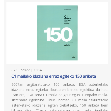
02/03/2022 | 1054
C1 mailako idazlana erraz egiteko 150 ariketa
2007an argitaratutako 100 ariketa, EGA azterketako
idazlana erraz egiteko liburuaren bertsio egokitua da hau.
Izan ere, EGA zena C1 maila da gaur egun, Europako maila-
sistemara egokituta. Liburu berrian, C1 maila eskuratzeko
azterketako idazlana egiten trebatzeko, 150 ariketa berri
biltzen dira, C1eko azterketetan orain arte jarritako