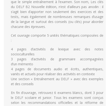
que le simple entraînement à l’examen. Son nom, Les clés
du DELF B2 Nouvelle édition, n’est d’ailleurs pas anodin : il
s’agit bien d’apporter non seulement des exercices et des
tests, mais également de nombreuses remarques d’usage
de la langue et surtout des conseils (ou clés) pour aborder
chacune des épreuves.
Cet ouvrage comporte 5 unités thématiques composées de
:
4 pages d’activités de lexique avec des notes
socioculturelles
3 pages d’activités de grammaire accompagnées
d’un mémento
4 pages de documents audio et écrits, authentiques,
variés et actuels pour réaliser des activités en contexte
Une section « Entraînement au DELF » avec des exemples
et des conseils
En fin d’ouvrage, retrouvez 6 examens blancs, dont 3 pour
le DELF scolaire et junior. Tous les examens sont conçus
selon les recommandations officielles et la réforme de