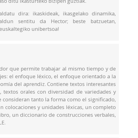
so ditu ikasturteko bizipen guztiak.
aldatu dira: ikaskideak, ikasgelako dinamika,
kaldun sentitu da Hector; beste batzuetan,
 euskaltegiko unibertsoa!
or que permite trabajar al mismo tiempo y de
jes: el enfoque léxico, el enfoque orientado a la
nomía del aprendiz. Contiene textos interesantes
, textos orales con diversidad de variedades y
e consideran tanto la forma como el significado,
on colocaciones y unidades léxicas, un completo
ibro, un diccionario de construcciones verbales,
LE.