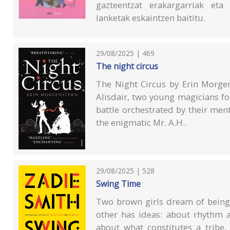
gazteentzat erakargarriak eta
lanketak eskaintzen baititu.
29/08/2025 | 469
The night circus
The Night Circus by Erin Morge
Alisdair, two young magicians f
battle orchestrated by their ment
the enigmatic Mr. A.H..
29/08/2025 | 528
Swing Time
Two brown girls dream of being 
other has ideas: about rhythm 
about what constitutes a tribe,