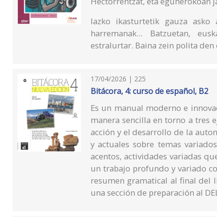
Hectorrentzat, eta egunerokoan ja
Iazko ikasturtetik gauza asko 
harremanak... Batzuetan, eus
estralurtar. Baina zein polita den
17/04/2026 | 225
Bitácora, 4: curso de español, B2
Es un manual moderno e innovad
manera sencilla en torno a tres e
acción y el desarrollo de la auto
y actuales sobre temas variados
acentos, actividades variadas qu
un trabajo profundo y variado c
resumen gramatical al final del l
una sección de preparación al DE