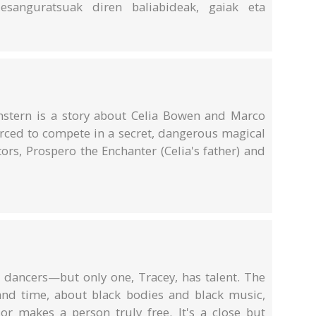
 esanguratsuak diren baliabideak, gaiak eta
nstern is a story about Celia Bowen and Marco
orced to compete in a secret, dangerous magical
ors, Prospero the Enchanter (Celia's father) and
dancers—but only one, Tracey, has talent. The
and time, about black bodies and black music,
 or makes a person truly free. It's a close but