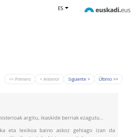
ES
<< Primero
< Anterior
Siguiente >
Último >>
isterioak argitu, ikaskide berriak ezagutu...
ka eta lexikoa baino askoz gehiago izan da