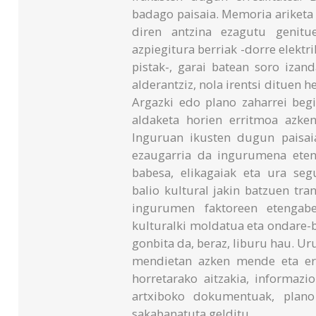
badago paisaia. Memoria ariketa 
diren antzina ezagutu genitu
azpiegitura berriak -dorre elektri
pistak-, garai batean soro izan
alderantziz, nola irentsi dituen 
Argazki edo plano zaharrei begi
aldaketa horien erritmoa azke
Inguruan ikusten dugun paisaia
ezaugarria da ingurumena eten
babesa, elikagaiak eta ura seg
balio kultural jakin batzuen tr
ingurumen faktoreen etengabe
kulturalki moldatua eta ondare-ba
gonbita da, beraz, liburu hau. U
mendietan azken mende eta er
horretarako aitzakia, informazio
artxiboko dokumentuak, plano 
sakabanatuta gelditu