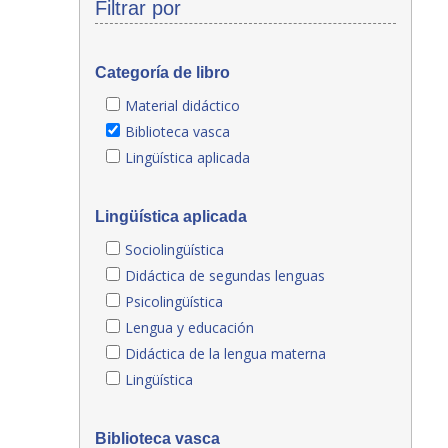
Filtrar por
Categoría de libro
Material didáctico
Biblioteca vasca
Lingüística aplicada
Lingüística aplicada
Sociolingüística
Didáctica de segundas lenguas
Psicolingüística
Lengua y educación
Didáctica de la lengua materna
Lingüística
Biblioteca vasca