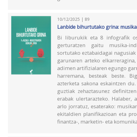
10/12/2025 | 89
Lanbide bihurtutako grina: musika
Bi liburukik eta 8 infografik 
gerturatzen gaitu musika-ind
sortutako eztabaidagai nagusiak 
garunaren arteko elkarreragina
adimen artifizialaren egungo gar
harremana, besteak beste. Big
azterketa sakona eskaintzen du.
guztiak zehaztasunez definitz
erabak ulertarazteko. Halaber, 
arlo jorratuz, esaterako: musika
ekitaldien planifikazioan eta p
finantza-, marketin- eta komunik