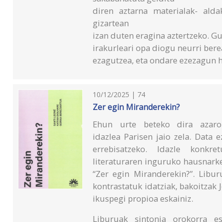
diren aztarna materialak- ald
gizartean
izan duten eragina aztertzeko. Gu
irakurleari opa diogu neurri ber
ezagutzea, eta ondare ezezagun 
10/12/2025 | 74
Zer egin Miranderekin?
Ehun urte beteko dira azaro
idazlea Parisen jaio zela. Data 
errebisatzeko. Idazle konkr
literaturaren inguruko hausnark
“Zer egin Miranderekin?”. Libur
kontrastatuk idatziak, bakoitzak
ikuspegi propioa eskainiz.
Liburuak sintonia orokorra e