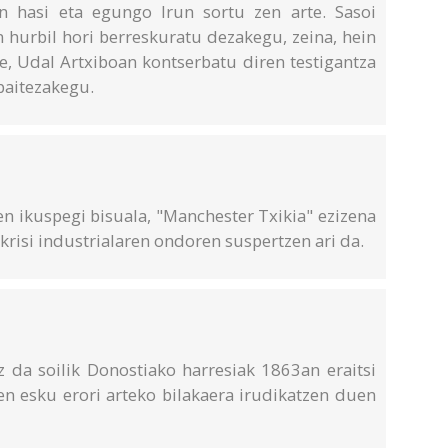
en hasi eta egungo Irun sortu zen arte. Sasoi
n hurbil hori berreskuratu dezakegu, zeina, hein
e, Udal Artxiboan kontserbatu diren testigantza
baitezakegu.
en ikuspegi bisuala, "Manchester Txikia" ezizena
risi industrialaren ondoren suspertzen ari da.
 da soilik Donostiako harresiak 1863an eraitsi
ten esku erori arteko bilakaera irudikatzen duen