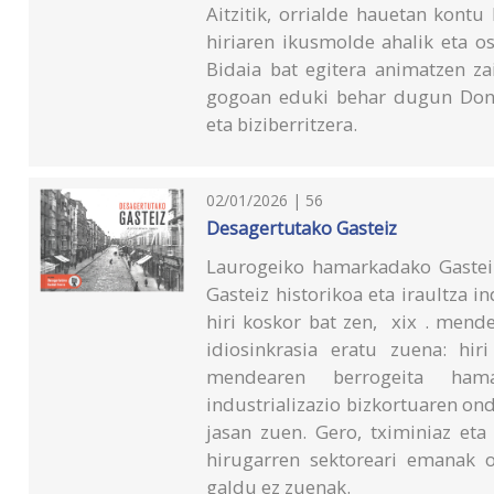
Aitzitik, orrialde hauetan kont
hiriaren ikusmolde ahalik eta o
Bidaia bat egitera animatzen za
gogoan eduki behar dugun Donos
eta biziberritzera.
02/01/2026 | 56
Desagertutako Gasteiz
Laurogeiko hamarkadako Gasteiz
Gasteiz historikoa eta iraultza i
hiri koskor bat zen, xix . mend
idiosinkrasia eratu zuena: hi
mendearen berrogeita hama
industrializazio bizkortuaren ond
jasan zuen. Gero, tximiniaz eta 
hirugarren sektoreari emanak o
galdu ez zuenak.