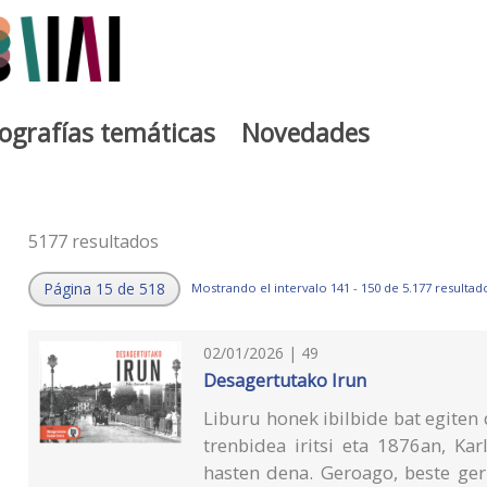
iografías temáticas
Novedades
5177 resultados
Página 15 de 518
Mostrando el intervalo 141 - 150 de 5.177 resultad
02/01/2026 | 49
Desagertutako Irun
Liburu honek ibilbide bat egite
trenbidea iritsi eta 1876an, Ka
hasten dena. Geroago, beste ge