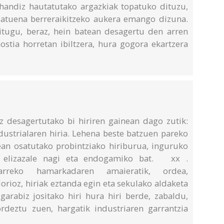
u handiz hautatutako argazkiak topatuko dituzu,
satuena berreraikitzeko aukera emango dizuna.
itugu, beraz, hein batean desagertu den arren
tia horretan ibiltzera, hura gogora ekartzera
 desagertutako bi hiriren gainean dago zutik:
ndustrialaren hiria. Lehena beste batzuen pareko
ean osatutako probintziako hiriburua, inguruko
ri elizazale nagi eta endogamiko bat. xx .
rreko hamarkadaren amaieratik, ordea,
orioz, hiriak eztanda egin eta sekulako aldaketa
garabiz jositako hiri hura hiri berde, zabaldu,
rdeztu zuen, hargatik industriaren garrantzia