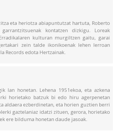
itza eta heriotza abiapuntutzat hartuta, Roberto
garrantzitsuenak kontatzen dizkigu. Loreak
rradikalaren kulturan murgiltzen gaitu, garai
ertakari zein talde ikonikoenak lehen lerroan
olla Records edota Hertzainak.
gik lan honetan. Lehena 1951ekoa, eta azkena
rki horietako batzuk bi edo hiru agerpenetan
ta aldaera ezberdinetan, eta horien guztien berri
rki gaztelaniaz idatzi zituen, gerora, horietako
iek ere bilduma honetan daude jasoak.