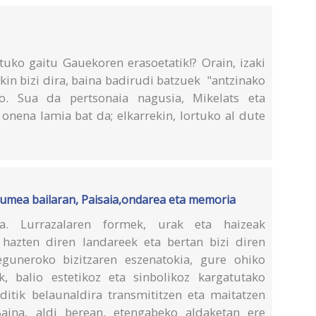
tuko gaitu Gauekoren erasoetatik!? Orain, izaki
kin bizi dira, baina badirudi batzuek "antzinako
o. Sua da pertsonaia nagusia, Mikelats eta
 onena lamia bat da; elkarrekin, lortuko al dute
Urumea bailaran, Paisaia,ondarea eta memoria
ra. Lurrazalaren formek, urak eta haizeak
n hazten diren landareek eta bertan bizi diren
guneroko bizitzaren eszenatokia, gure ohiko
ik, balio estetikoz eta sinbolikoz kargatutako
lditik belaunaldira transmititzen eta maitatzen
Baina, aldi berean, etengabeko aldaketan ere