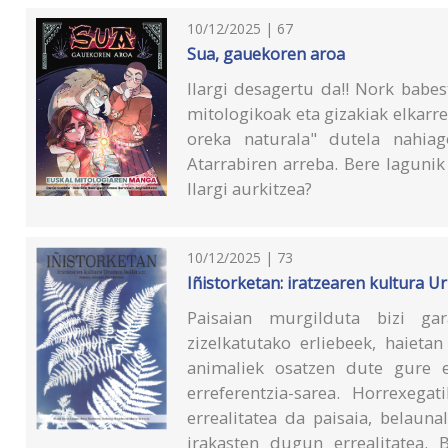
10/12/2025 | 67
Sua, gauekoren aroa
Ilargi desagertu da!! Nork babes
mitologikoak eta gizakiak elkarre
oreka naturala" dutela nahiag
Atarrabiren arreba. Bere lagunik
Ilargi aurkitzea?
10/12/2025 | 73
Iñistorketan: iratzearen kultura 
Paisaian murgilduta bizi ga
zizelkatutako erliebeek, haieta
animaliek osatzen dute gure e
erreferentzia-sarea. Horrexegat
errealitatea da paisaia, belauna
irakasten dugun errealitatea. 