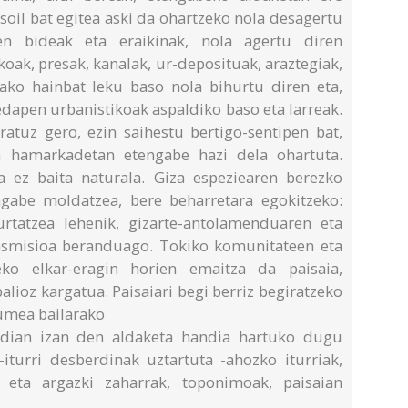
soil bat egitea aski da ohartzeko nola desagertu
en bideak eta eraikinak, nola agertu diren
koak, presak, kanalak, ur-deposituak, araztegiak,
dako hainbat leku baso nola bihurtu diren eta,
hedapen urbanistikoak aspaldiko baso eta larreak.
ratuz gero, ezin saihestu bertigo-sentipen bat,
n hamarkadetan etengabe hazi dela ohartuta.
 ez baita naturala. Giza espeziearen berezko
gabe moldatzea, bere beharretara egokitzeko:
urtatzea lehenik, gizarte-antolamenduaren eta
ansmisioa beranduago. Tokiko komunitateen eta
ko elkar-eragin horien emaitza da paisaia,
lioz kargatua. Paisaiari begi berriz begiratzeko
rumea bailarako
dian izan den aldaketa handia hartuko dugu
-iturri desberdinak uztartuta -ahozko iturriak,
eta argazki zaharrak, toponimoak, paisaian