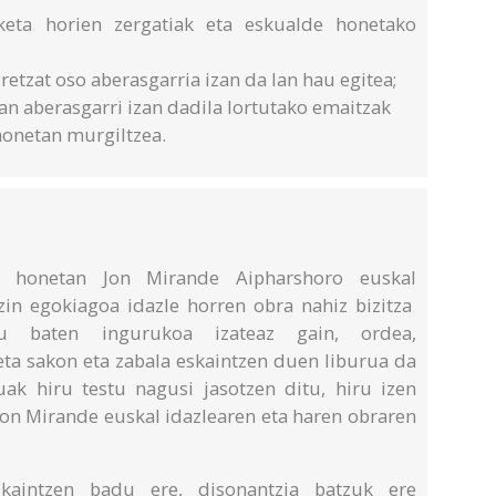
aketa horien zergatiak eta eskualde honetako
retzat oso aberasgarria izan da lan hau egitea;
ean aberasgarri izan dadila lortutako emaitzak
honetan murgiltzea.
 honetan Jon Mirande Aipharshoro euskal
ezin egokiagoa idazle horren obra nahiz bizitza
etu baten ingurukoa izateaz gain, ordea,
eta sakon eta zabala eskaintzen duen liburua da
uak hiru testu nagusi jasotzen ditu, hiru izen
 Jon Mirande euskal idazlearen eta haren obraren
skaintzen badu ere, disonantzia batzuk ere