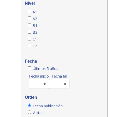
Nivel
A1
A2
B1
B2
C1
C2
Fecha
Últimos 5 años
Fecha inicio
Fecha fin
Orden
Fecha publicación
Visitas