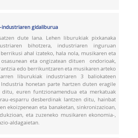
-industriaren gidaliburua
osatzen dute lana. Lehen liburukiak pixkanaka
ustriaren bihotzera, industriaren inguruan
berrikusi ahal izateko, hala nola, musikaren eta
, osasunean eta ongizatean dituen ondorioak,
rantzia edo berrikuntzaren eta musikaren arteko
arren liburukiak industriaren 3 baliokateen
 Industria honetan parte hartzen duten eragile
en ditu, euren funtzionamendua eta merkatuak
arau-esparru desberdinak lantzen ditu, hainbat
ren ekoizpenean eta banaketan, sinkronizazioan,
rodukzioan, eta zuzeneko musikaren ekonomia-,
azio-aldagaietan.