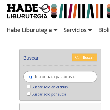
Saltar al contenido principal
Habe Liburutegia
Servicios
Bibl
Novedades - Liburutegia
Buscar
Buscar
Buscar solo en el título
Buscar solo por autor