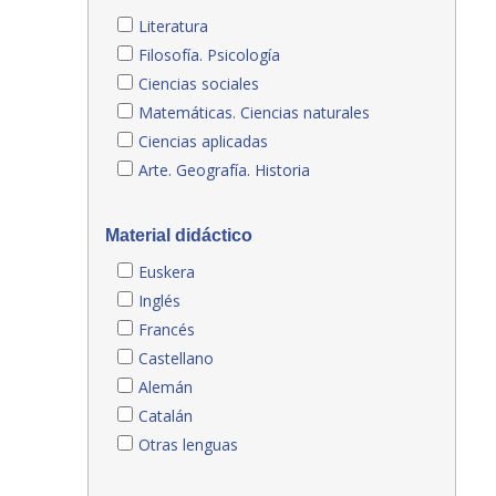
Literatura
Filosofía. Psicología
Ciencias sociales
Matemáticas. Ciencias naturales
Ciencias aplicadas
Arte. Geografía. Historia
Material didáctico
Euskera
Inglés
Francés
Castellano
Alemán
Catalán
Otras lenguas