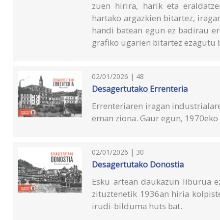
zuen hirira, harik eta eraldatz
hartako argazkien bitartez, iraga
handi batean egun ez badirau er
grafiko ugarien bitartez ezagutu 
02/01/2026 | 48
Desagertutako Errenteria
Errenteriaren iragan industrialar
eman ziona. Gaur egun, 1970eko k
02/01/2026 | 30
Desagertutako Donostia
Esku artean daukazun liburua ez
zituztenetik 1936an hiria kolpis
irudi-bilduma huts bat.