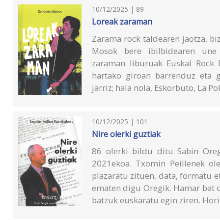
10/12/2025 | 89
Loreak zaraman
Zarama rock taldearen jaotza, biz
Mosok bere ibilbidearen une 
zaraman liburuak Euskal Rock E
hartako giroan barrenduz eta g
jarriz; hala nola, Eskorbuto, La P
10/12/2025 | 101
Nire olerki guztiak
86 olerki bildu ditu Sabin Ore
2021ekoa. Txomin Peillenek ole
plazaratu zituen, data, formatu e
ematen digu Oregik. Hamar bat ole
batzuk euskaratu egin ziren. Hor