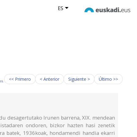
ES
<< Primero
< Anterior
Siguiente >
Último >>
os.
n du desagertutako Irunen barrena, XIX. mendean
rlistadaren ondoren, bizkor hazten hasi zenetik
rra batek, 1936koak, hondamendi handia ekarri