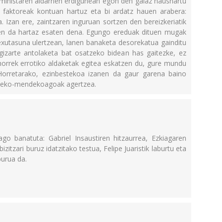
inistaren aldarrien erdigunean egon den gaiaz hausnartu
o faktoreak kontuan hartuz eta bi ardatz hauen arabera:
. Izan ere, zaintzaren inguruan sortzen den bereizkeriatik
nen da hartaz esaten dena. Egungo ereduak dituen mugak
xutasuna ulertzean, lanen banaketa desorekatua gainditu
gizarte antolaketa bat osatzeko bidean has gaitezke, ez
u horrek errotiko aldaketak egitea eskatzen du, gure mundu
 Horretarako, ezinbestekoa izanen da gaur garena baino
a eko-mendekoagoak agertzea.
go banatuta: Gabriel Insaustiren hitzaurrea, Ezkiagaren
itzari buruz idatzitako testua, Felipe Juaristik laburtu eta
burua da.