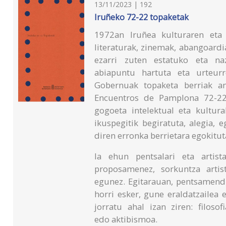
13/11/2023 | 192
Iruñeko 72-22 topaketak
1972an Iruñea kulturaren eta 
literaturak, zinemak, abangoardia
ezarri zuten estatuko eta na
abiapuntu hartuta eta urteur
Gobernuak topaketa berriak an
Encuentros de Pamplona 72-22 
gogoeta intelektual eta kultura
ikuspegitik begiratuta, alegia, 
diren erronka berrietara egokitut
Ia ehun pentsalari eta artist
proposamenez, sorkuntza artis
egunez. Egitarauan, pentsamendu
horri esker, gune eraldatzailea 
jorratu ahal izan ziren: filoso
edo aktibismoa.