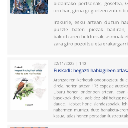
bidalitako pertsonak, gosetea, 
oro har, giroa gogortzen zuten bo
Irakurle, esku artean duzun hau
puzzle baten piezak bailiran,
bakoitzaren beldurrak, asmoak e
zara giro pozoitsu eta erakargarr
22/11/2023 | 140
Euskadi : hegazti habiagileen atlasa
Aranzadiren ikerketak ondorioztatu du 
direla, horien artean 175 espezie autok
Liburu honen ondorioen artean, esan 
basokoak direla, adibidez okil beltza; n
daude. Habitat horiei (landazabalak, l
nabarmen murriztu dute banaketa-erem
kasua, atlas honen portadan ilustratuta