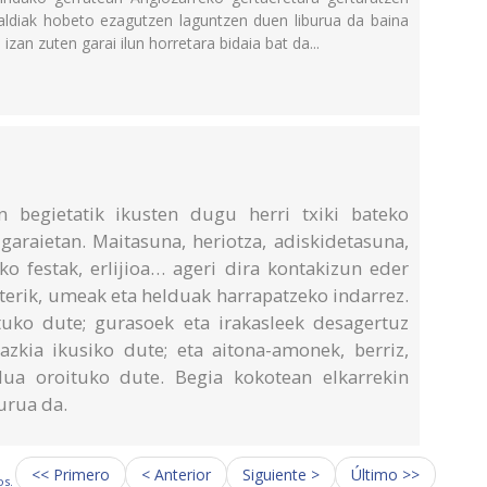
kaldiak hobeto ezagutzen laguntzen duen liburua da baina
 izan zuten garai ilun horretara bidaia bat da...
 begietatik ikusten dugu herri txiki bateko
garaietan. Maitasuna, heriotza, adiskidetasuna,
iko festak, erlijioa… ageri dira kontakizun eder
terik, umeak eta helduak harrapatzeko indarrez.
uko dute; gurasoek eta irakasleek desagertuz
kia ikusiko dute; eta aitona-amonek, berriz,
dua oroituko dute. Begia kokotean elkarrekin
urua da.
<< Primero
< Anterior
Siguiente >
Último >>
os.