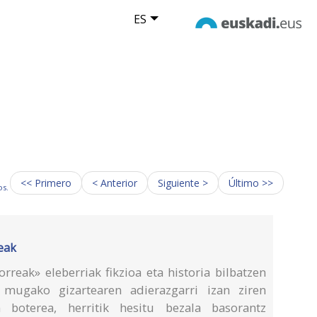
ES
<< Primero
< Anterior
Siguiente >
Último >>
os.
reak
rreak» eleberriak fikzioa eta historia bilbatzen
mugako gizartearen adierazgarri izan ziren
 boterea, herritik hesitu bezala basorantz