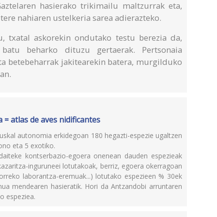
Gaztelaren hasierako trikimailu maltzurrak eta,
tere nahiaren ustelkeria sarea adierazteko.
, txatal askorekin ondutako testu berezia da,
 batu beharko dituzu gertaerak. Pertsonaia
ta betebeharrak jakitearekin batera, murgilduko
ian.
 = atlas de aves nidificantes
euskal autonomia erkidegoan 180 hegazti-espezie ugaltzen
tono eta 5 exotiko.
daiteke kontserbazio-egoera onenean dauden espezieak
ekazaritza-inguruneei lotutakoak, berriz, egoera okerragoan
ehorreko laborantza-eremuak...) lotutako espezieen % 30ek
ua mendearen hasieratik. Hori da Antzandobi arruntaren
ko espeziea.