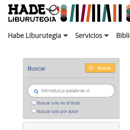
Saltar al contenido principal
Habe Liburutegia
Servicios
Bibl
Novedades - Liburutegia
Buscar
Buscar
Buscar solo en el título
Buscar solo por autor