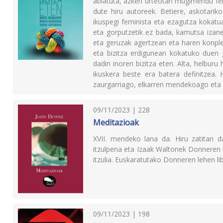
abiatuta, azken urteotan mugimendu fem
dute hiru autoreek. Betiere, askotarik
ikuspegi feminista eta ezagutza kokatua
eta gorputzetik ez bada, kamutsa iza
eta geruzak agertzean eta haren konple
eta bizitza erdigunean kokatuko duen 
dadin inoren bizitza eten. Alta, helbur
ikuskera beste era batera definitzea.
zaurgarriago, elkarren mendekoago et
09/11/2023 | 228
Meditazioak
XVII. mendeko lana da. Hiru zatitan da
itzulpena eta Izaak Waltonek Donneren biz
itzulia. Euskaratutako Donneren lehen li
09/11/2023 | 198