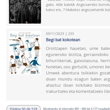
gaitu. Alde batetik Angiozarreko borro
batez ere, 7 hilabetez angiozartarrek bizi
09/11/2023 | 233
Begi bat kokotean
Oroitzapen hauetan, ume baten
eguneroko bizitza, gerraondoko 
bihurrikeriak, gaixotasuna, herr
honetan, oso gertutik, umorez be
Umeek abentura txikiekin gozat
doan mundu ezagun baten argaz
ahaztuz doan txikitako bizimo
irakurtzeko eta komentatzeko lib
Página 90 de 518
Mostrando el intervalo 891 - 900 de 5.177 resultad