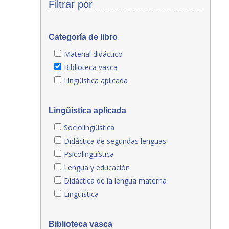
Filtrar por
Categoría de libro
Material didáctico
Biblioteca vasca
Lingüística aplicada
Lingüística aplicada
Sociolingüística
Didáctica de segundas lenguas
Psicolingüística
Lengua y educación
Didáctica de la lengua materna
Lingüística
Biblioteca vasca