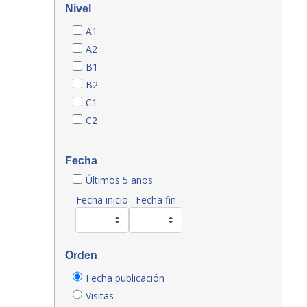
Nivel
A1
A2
B1
B2
C1
C2
Fecha
Últimos 5 años
Fecha inicio
Fecha fin
Orden
Fecha publicación
Visitas