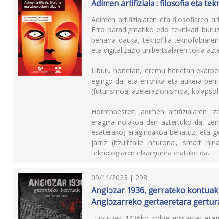
Adimen artifiziala : filosofia eta t
Adimen artifizialaren eta filosofiaren a
Erro paradigmatiko edo teknikari buruz
beharra dauka, teknofilia-teknofobiar
eta digitalizazio unibertsalaren tokia azt
Liburu honetan, eremu horietan ekarpen
egingo da, eta erronka eta aukera berri
(futurismoa, azelerazionismoa, kolapsolo
Horrenbestez, adimen artifizialaren 
eragina nolakoa den aztertuko da, zen
esaterako) eragindakoa behatuz, eta ge
jarriz (itzultzaile neuronal, smart hi
teknologiaren elkargunea eratuko da.
09/11/2023 | 298
Angiozar 1936, gerrateko kontuak 
Angiozarreko gertaeretara gertur
Liburuak 1936ko kolpe militarrak erag