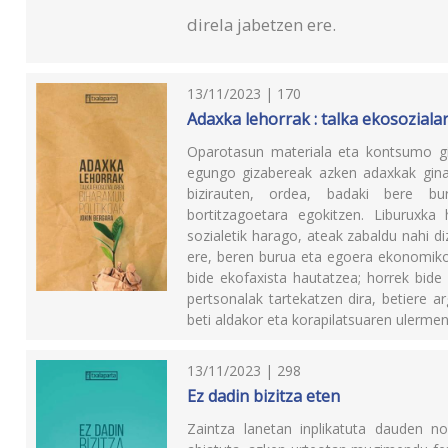
direla jabetzen ere.
13/11/2023 | 170
Adaxka lehorrak : talka ekosozial
Oparotasun materiala eta kontsumo giza
egungo gizabereak azken adaxkak ginat
bizirauten, ordea, badaki bere b
bortitzagoetara egokitzen. Liburuxka 
sozialetik harago, ateak zabaldu nahi diz
ere, beren burua eta egoera ekonomikoa
bide ekofaxista hautatzea; horrek bide
pertsonalak tartekatzen dira, betiere 
beti aldakor eta korapilatsuaren ulermen
13/11/2023 | 298
Ez dadin bizitza eten
Zaintza lanetan inplikatuta dauden n