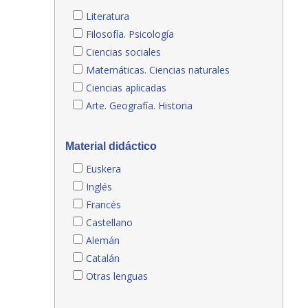
Literatura
Filosofía. Psicología
Ciencias sociales
Matemáticas. Ciencias naturales
Ciencias aplicadas
Arte. Geografía. Historia
Material didáctico
Euskera
Inglés
Francés
Castellano
Alemán
Catalán
Otras lenguas