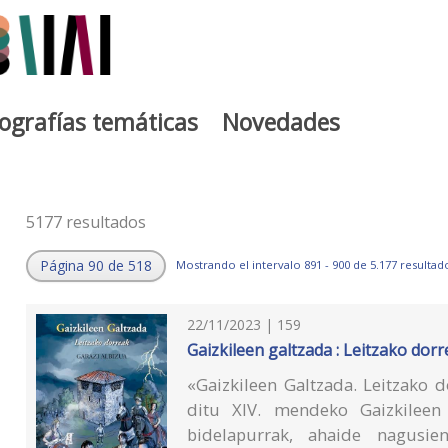
iografías temáticas
Novedades
5177 resultados
Página 90 de 518
Mostrando el intervalo 891 - 900 de 5.177 resultad
22/11/2023 | 159
Gaizkileen galtzada : Leitzako dor
«Gaizkileen Galtzada. Leitzako do
ditu XIV. mendeko Gaizkileen 
bidelapurrak, ahaide nagusien