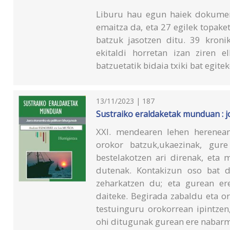
Liburu hau egun haiek dokumen
emaitza da, eta 27 egilek topaket
batzuk jasotzen ditu. 39 kroni
ekitaldi horretan izan ziren e
batzuetatik bidaia txiki bat egit
13/11/2023 | 187
Sustraiko eraldaketak munduan : 
XXI. mendearen lehen herenean,
orokor batzuk,ukaezinak, gure
bestelakotzen ari direnak, eta 
dutenak. Kontakizun oso bat d
zeharkatzen du; eta gurean ere,
daiteke. Begirada zabaldu eta o
testuinguru orokorrean ipintzen,
ohi ditugunak gurean ere nabar