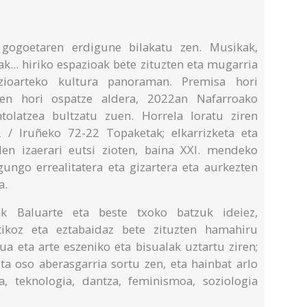
gogoetaren erdigune bilakatu zen. Musikak,
k... hiriko espazioak bete zituzten eta mugarria
zioarteko kultura panoraman. Premisa hori
ren hori ospatze aldera, 2022an Nafarroako
tolatzea bultzatu zuen. Horrela loratu ziren
/ Iruñeko 72-22 Topaketak; elkarrizketa eta
len izaerari eutsi zioten, baina XXI. mendeko
egungo errealitatera eta gizartera eta aurkezten
a.
ak Baluarte eta beste txoko batzuk ideiez,
tikoz eta eztabaidaz bete zituzten hamahiru
a eta arte eszeniko eta bisualak uztartu ziren;
eta oso aberasgarria sortu zen, eta hainbat arlo
fia, teknologia, dantza, feminismoa, soziologia