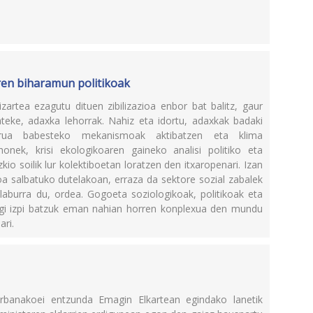
aren biharamun politikoak
rtea ezagutu dituen zibilizazioa enbor bat balitz, gaur
eke, adaxka lehorrak. Nahiz eta idortu, adaxkak badaki
urua babesteko mekanismoak aktibatzen eta klima
honek, krisi ekologikoaren gaineko analisi politiko eta
kio soilik lur kolektiboetan loratzen den itxaropenari. Izan
 salbatuko dutelakoan, erraza da sektore sozial zabalek
 laburra du, ordea. Gogoeta soziologikoak, politikoak eta
argi izpi batzuk eman nahian horren konplexua den mundu
ari.
orbanakoei entzunda Emagin Elkartean egindako lanetik