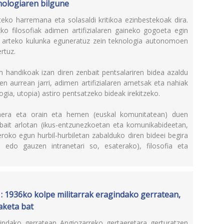
eknologiaren bilgune
rteko harremana eta solasaldi kritikoa ezinbestekoak dira.
ko filosofiak adimen artifizialaren gaineko gogoeta egin
en arteko kulunka eguneratuz zein teknologia autonomoen
ertuz.
 handikoak izan diren zenbait pentsalariren bidea azaldu
en aurrean jarri, adimen artifizialaren ametsak eta nahiak
gia, utopia) astiro pentsatzeko bideak irekitzeko.
izaera eta orain eta hemen (euskal komunitatean) duen
bait arlotan (ikus-entzunezkoetan eta komunikabideetan,
roko egun hurbil-hurbiletan zabalduko diren bideei begira
ria edo gauzen intranetari so, esaterako), filosofia eta
: 1936ko kolpe militarrak eragindako gerratean,
aketa bat
indako gerratean Angiozarreko gertaeretara gerturatzen