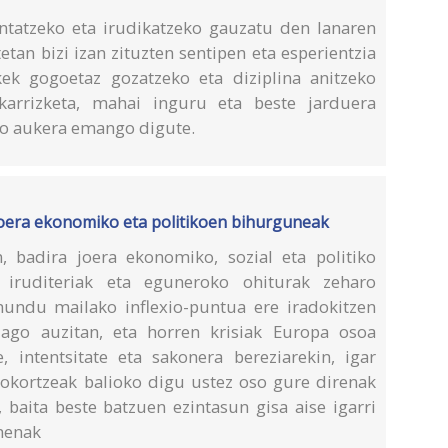
tatzeko eta irudikatzeko gauzatu den lanaren
etan bizi izan zituzten sentipen eta esperientzia
kek gogoetaz gozatzeko eta diziplina anitzeko
lkarrizketa, mahai inguru eta beste jarduera
eko aukera emango digute.
joera ekonomiko eta politikoen bihurguneak
 badira joera ekonomiko, sozial eta politiko
 iruditeriak eta eguneroko ohiturak zeharo
mundu mailako inflexio-puntua ere iradokitzen
ago auzitan, eta horren krisiak Europa osoa
 intentsitate eta sakonera bereziarekin, igar
rokortzeak balioko digu ustez oso gure direnak
 baita beste batzuen ezintasun gisa aise igarri
menak