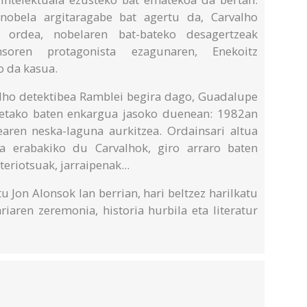
obela argitaragabe bat agertu da, Carvalho
, ordea, nobelaren bat-bateko desagertzeak
ren protagonista ezagunaren, Enekoitz
o da kasua.
ho detektibea Ramblei begira dago, Guadalupe
netako baten enkargua jasoko duenean: 1982an
aren neska-laguna aurkitzea. Ordainsari altua
ea erabakiko du Carvalhok, giro arraro baten
eriotsuak, jarraipenak...
Jon Alonsok lan berrian, hari beltzez harilkatu
ariaren zeremonia, historia hurbila eta literatur