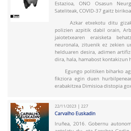
Estazioa, ONO Osasun Neurga
Sateliteak, COVID-37 gaitz biriko
Azkar etxekotu ditu gizakiak
polizien azpitik dabil orain, Ar
jaiotetxearen eraisketa behat
neuronala, zituenik ez zekien u
helduaren desira, adimen artifi
dira, hala, hamabost kontakizun 
Egungo politiken biharko agert
fikziora egin duen hurbilpenea
erabakitzea Dimisioa distopia goxo
22/11/2023 | 227
Carvalho Euskadin
Iruñea, 2016. Gobernu autonomi
antolatu du, eta Sanchez Godin 