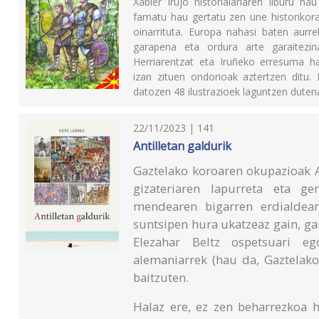
Xabier Irujo historialariaren liburu
famatu hau gertatu zen une historikora
oinarrituta. Europa nahasi baten aurre
garapena eta ordura arte garaitezi
Herriarentzat eta Iruñeko erresuma ha
izan zituen ondorioak aztertzen ditu. 
datozen 48 ilustrazioek laguntzen duten
22/11/2023 | 141
Antilletan galdurik
Gaztelako koroaren okupazioak A
gizateriaren lapurreta eta ge
mendearen bigarren erdialdean
suntsipen hura ukatzeaz gain, ga
Elezahar Beltz ospetsuari eg
alemaniarrek (hau da, Gaztelak
baitzuten.
Halaz ere, ez zen beharrezkoa h