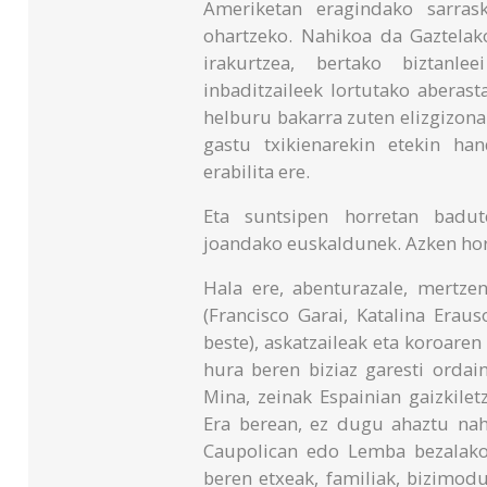
Ameriketan eragindako sarrask
ohartzeko. Nahikoa da Gaztelako 
irakurtzea, bertako biztanl
inbaditzaileek lortutako aberas
helburu bakarra zuten elizgizonak
gastu txikienarekin etekin han
erabilita ere.
Eta suntsipen horretan badute
joandako euskaldunek. Azken horie
Hala ere, abenturazale, mertze
(Francisco Garai, Katalina Erau
beste), askatzaileak eta koroaren
hura beren biziaz garesti ordai
Mina, zeinak Espainian gaizkilet
Era berean, ez dugu ahaztu nahi
Caupolican edo Lemba bezalako 
beren etxeak, familiak, bizimod