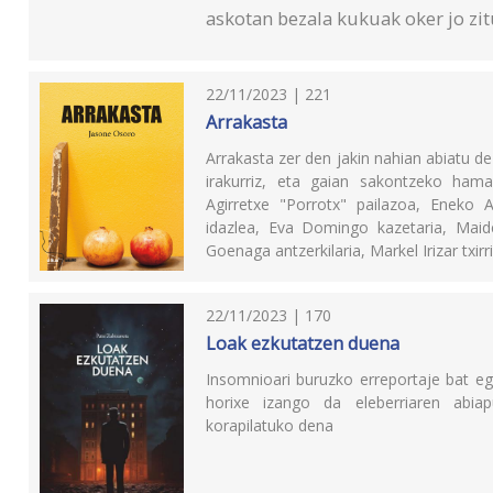
askotan bezala kukuak oker jo zit
22/11/2023 | 221
Arrakasta
Arrakasta zer den jakin nahian abiatu de
irakurriz, eta gaian sakontzeko hamai
Agirretxe "Porrotx" pailazoa, Eneko 
idazlea, Eva Domingo kazetaria, Maid
Goenaga antzerkilaria, Markel Irizar txir
22/11/2023 | 170
Loak ezkutatzen duena
Insomnioari buruzko erreportaje bat egi
horixe izango da eleberriaren abia
korapilatuko dena