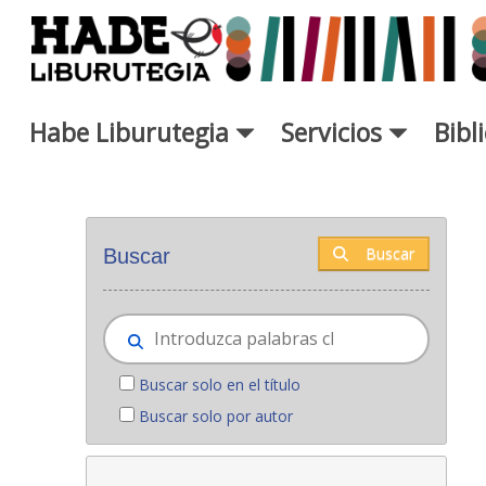
Saltar al contenido principal
Habe Liburutegia
Servicios
Bibl
Novedades - Liburutegia
Buscar
Buscar
Buscar solo en el título
Buscar solo por autor