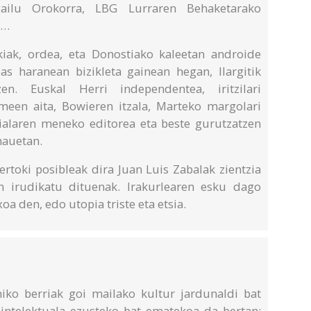
ilu Orokorra, LBG Lurraren Behaketarako
a…
, ordea, eta Donostiako kaleetan androide
bas haranean bizikleta gainean hegan, Ilargitik
zen. Euskal Herri independentea, iritzilari
meen aita, Bowieren itzala, Marteko margolari
zialaren meneko editorea eta beste gurutzatzen
hauetan.
oki posibleak dira Juan Luis Zabalak zientzia
n irudikatu dituenak. Irakurlearen esku dago
a den, edo utopia triste eta etsia.
ko berriak goi mailako kultur jardunaldi bat
intelektuala ezusteko bat ematekoa da bertan: