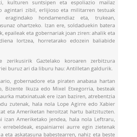
i, kulturen suntsipen eta espoliazio mailaz
agintari zibil, erlijioso eta militarren testuak
eei eragindako hondamendiaz eta, trukean,
tasunaz ohartzeko. Izan ere, soldaduekin batera
, epaileak eta gobernariak joan ziren: ahalik eta
diena lortzea, horretarako edozein baliabide
 zerikusirik Gaztelako koroaren zerbitzura
i buruz ari da liburu hau: Antilletan galdurik.
nario, gobernadore eta piraten anabasa hartan
so, Bizente Ikuza edo Mixel Etxegorria, besteak
 aurka matxinatuak ere izan baziren, atrebentzia
ndu zutenak, hala nola Lope Agirre edo Xabier
zat eta Ameriketan heroitzat hartu baitzituzten.
 izan Ameriketako jendea, hala nola Leftraru,
errebeldeak, espainiarrei aurre egin zietenak
ua eta askatasuna babestearren, nahiz eta beste