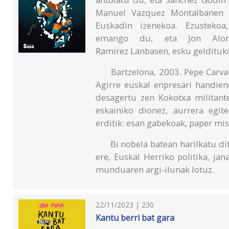
Manuel Vazquez Montalbanen n
Euskadin izenekoa. Ezustekoa
emango du, eta Jon Alonso
Ramirez Lanbasen, esku geldituk
Bartzelona, 2003. Pepe Carval
Agirre euskal enpresari handie
desagertu zen Kokotxa militante
eskainiko dionez, aurrera egit
erditik: esan gabekoak, paper mist
Bi nobela batean harilkatu ditu 
ere, Euskal Herriko politika, jan
munduaren argi-ilunak lotuz.
22/11/2023 | 230
Kantu berri bat gara