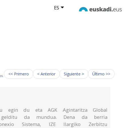
ES
<< Primero
< Anterior
Siguiente >
Último >>
os.
itu egin du eta AGK Agintaritza Global
an gelditu da mundua. Dena da berria
exio Sistema, IZE Ilargiko Zerbitzu