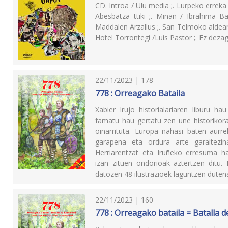
CD. Introa / Ulu media ;. Lurpeko erreka 
Abesbatza ttiki ;. Miñan / Ibrahima Ba
Maddalen Arzallus ;. San Telmoko aldean ;
Hotel Torrontegi /Luis Pastor ;. Ez dezagu
22/11/2023 | 178
778 : Orreagako Bataila
Xabier Irujo historialariaren liburu
famatu hau gertatu zen une historikora
oinarrituta. Europa nahasi baten aurre
garapena eta ordura arte garaitezi
Herriarentzat eta Iruñeko erresuma ha
izan zituen ondorioak aztertzen ditu. 
datozen 48 ilustrazioek laguntzen duten
22/11/2023 | 160
778 : Orreagako bataila = Batalla 