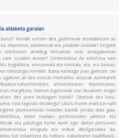
la aldaketa garaian
buruz? Nondik sortzen dira gaztetxoak atsekabetzen ari
ea, depresioa, autolesioak eta jokabide suizidak? Zergatik
n telefonoen amildegi birtualean ordu amaigabeetan
a sare sozialen atzean? Ezinbestekoa da aztertzea sare
tu kognitiboa, emozionala eta mentala, eta, era berean,
en teknologia horrekin. Baina haratago joan gaitezen: zer
ik ugaltzen ari dira osasun mentaleko arazoak aurrekaririk
kadura-nahasmenduen, antsietatearen, depresioaren,
ntoan murgiltzea, haietan inguruneak izan ditzakeen eragin
zatzen ditu joera kezkagarri horiek? Zeintzuk dira buru-
suena: nola lagundu dezakegu? Liburu honek erantzun nahi
 egileek planteamendu holistiko batetik jorratu dute gaia,
ientifikoa, lehen mailako profesionalen jakintza eta
ktikoak eta patologia horiei aurre egin dieten pertsonen
anteamendua integrala eta erabat dibulgatzailea da,
aktiko bat eskaintzea du helburu -irakurlearen kualifikazio-