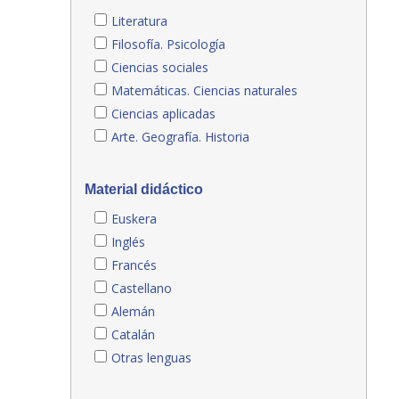
Literatura
Filosofía. Psicología
Ciencias sociales
Matemáticas. Ciencias naturales
Ciencias aplicadas
Arte. Geografía. Historia
Material didáctico
Euskera
Inglés
Francés
Castellano
Alemán
Catalán
Otras lenguas