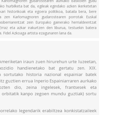
 hau Karlomagnoren gudarostearen aurkako baskoien gudu
ko hurbilketa bat da, egileak egindako azken ikerketetan
kari historikoak eta egoera politikoa, bataila bera, bere
na zen Karlomagnoren gudarostearen porrotak Euskal
siberriarentzat zein Europako gainerako herrialdeentzat
Erraz eta azkar irakurtzen den liburua, testuekin batera
a. Fidel Azkoaga artista ezagunaren lana da.
meriketan iraun zuen hirurehun urte luzeetan,
nozidio handienetako bat gertatu zen. XIX.
 sortutako historia nazional espainiar batek
itz guztien errua Inperio Espainiarraren aurkako
ozten dio, zeina ingelesek, frantsesek eta
o orbitatik kanpo zegoen mundu guztiak) sortu
orrelako legendarik erabiltzea konkistatzaileek