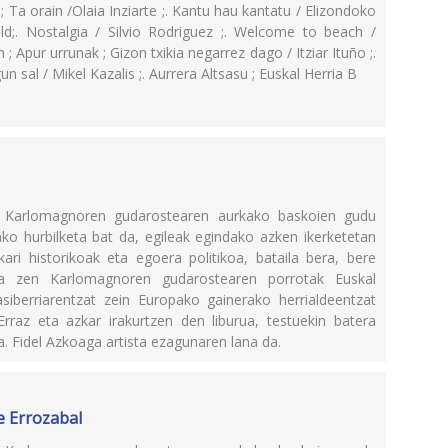
; Ta orain /Olaia Inziarte ;. Kantu hau kantatu / Elizondoko
ld;. Nostalgia / Silvio Rodriguez ;. Welcome to beach /
 Apur urrunak ; Gizon txikia negarrez dago / Itziar Ituño ;.
n sal / Mikel Kazalis ;. Aurrera Altsasu ; Euskal Herria B
 hau Karlomagnoren gudarostearen aurkako baskoien gudu
ko hurbilketa bat da, egileak egindako azken ikerketetan
kari historikoak eta egoera politikoa, bataila bera, bere
na zen Karlomagnoren gudarostearen porrotak Euskal
siberriarentzat zein Europako gainerako herrialdeentzat
Erraz eta azkar irakurtzen den liburua, testuekin batera
a. Fidel Azkoaga artista ezagunaren lana da.
de Errozabal