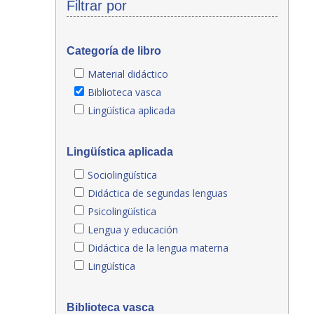
Filtrar por
Categoría de libro
Material didáctico
Biblioteca vasca
Lingüística aplicada
Lingüística aplicada
Sociolingüística
Didáctica de segundas lenguas
Psicolingüística
Lengua y educación
Didáctica de la lengua materna
Lingüística
Biblioteca vasca