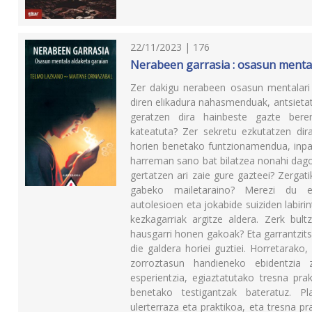
22/11/2023 | 176
Nerabeen garrasia : osasun menta
Zer dakigu nerabeen osasun mentalari 
diren elikadura nahasmenduak, antsietat
geratzen dira hainbeste gazte bere
kateatuta? Zer sekretu ezkutatzen dir
horien benetako funtzionamendua, inpak
harreman sano bat bilatzea nonahi dago
gertatzen ari zaie gure gazteei? Zergat
gabeko mailetaraino? Merezi du eli
autolesioen eta jokabide suiziden labiri
kezkagarriak argitze aldera. Zerk bult
hausgarri honen gakoak? Eta garrantzit
die galdera horiei guztiei. Horretarako,
zorroztasun handieneko ebidentzia z
esperientzia, egiaztatutako tresna pra
benetako testigantzak bateratuz. Pl
ulerterraza eta praktikoa, eta tresna pr