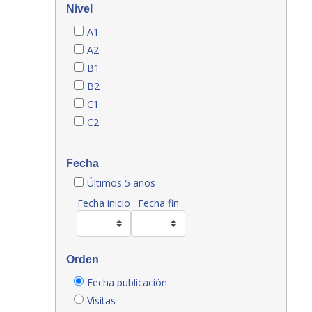
Nivel
A1
A2
B1
B2
C1
C2
Fecha
Últimos 5 años
Fecha inicio
Fecha fin
Orden
Fecha publicación
Visitas