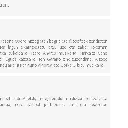
uen.
 Jasone Osoro hiztegietan begira eta filosofoek zer dioten
ka lagun elkarrizketatu ditu, luze eta zabal: Joxemari
Atxa sukaldaria, Izaro Andres musikaria, Harkaitz Cano
er Egues kazetaria, Jon Garaño zine-zuzendaria, Aizpea
rindularia, Itziar Ituño aktorea eta Gorka Urbizu musikaria
n behar du Adelak, lan egiten duen aldizkariarentzat, eta
puntua, gero hainbat pertsonaia, sare eta abarretan