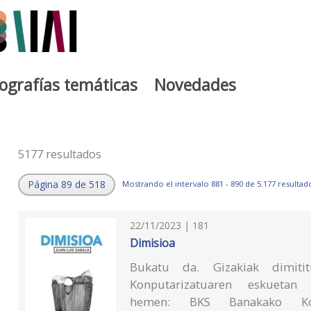
iografías temáticas
Novedades
5177 resultados
Página 89 de 518
Mostrando el intervalo 881 - 890 de 5.177 resultad
22/11/2023 | 181
Dimisioa
Bukatu da. Gizakiak dimit
Konputarizatuaren eskuet
hemen: BKS Banakako Kon