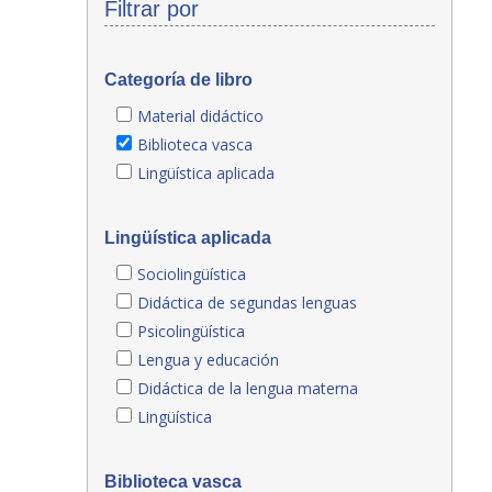
Filtrar por
Categoría de libro
Material didáctico
Biblioteca vasca
Lingüística aplicada
Lingüística aplicada
Sociolingüística
Didáctica de segundas lenguas
Psicolingüística
Lengua y educación
Didáctica de la lengua materna
Lingüística
Biblioteca vasca