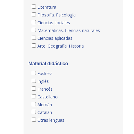
Literatura
Filosofía. Psicología
Ciencias sociales
Matemáticas. Ciencias naturales
Ciencias aplicadas
Arte. Geografía. Historia
Material didáctico
Euskera
Inglés
Francés
Castellano
Alemán
Catalán
Otras lenguas