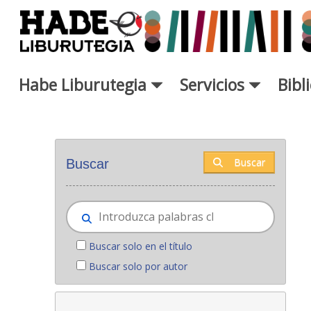
Saltar al contenido principal
Habe Liburutegia
Servicios
Bibl
Novedades - Liburutegia
Buscar
Buscar
Buscar solo en el título
Buscar solo por autor