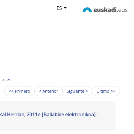
ES
ultados.
<< Primero
< Anterior
Siguiente >
Último >>
l Herrian, 2011n [Baliabide elektronikoa] :