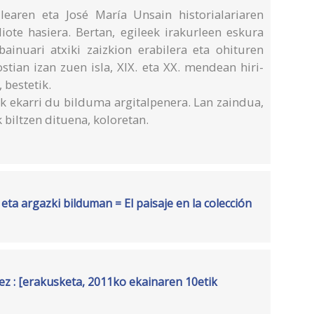
ilearen eta José María Unsain historialariaren
iote hasiera. Bertan, egileek irakurleen eskura
inuari atxiki zaizkion erabilera eta ohituren
ostian izan zuen isla, XIX. eta XX. mendean hiri-
 bestetik.
ak ekarri du bilduma argitalpenera. Lan zaindua,
 biltzen dituena, koloretan.
 eta argazki bilduman = El paisaje en la colección
uez : [erakusketa, 2011ko ekainaren 10etik