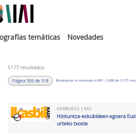
iografías temáticas
Novedades
5177 resultados
Página 500 de 518
Mostrando el intervalo 4.991 - 5.000 de 5.177 res
03/08/2012 | 652
Hizkuntza-eskubideen egoera Euska
urteko txoste