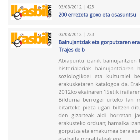
03/08/2012 | 425
200 errezeta goxo eta osasuntsu
03/08/2012 | 723
Bainujantziak eta gorputzaren erak
Trajes de b
Abiapuntu izanik bainujantzien 
historialariak bainujantziaren 
soziologikoei eta kulturalei b
erakusketaren katalogoa da. Era
2012ko ekainaren 15etik irailaren
Bilduma berrogei urteko lan m
bitarteko pieza ugari biltzen di
den gizarteak aldi horretan 
erakusteko orduan; hamaika iza
gorputza eta emakumea bera eba
eta baita moralitateak ere.