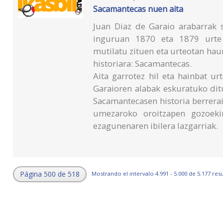
Sacamantecas nuen aita
Juan Diaz de Garaio arabarrak 
inguruan 1870 eta 1879 urte b
mutilatu zituen eta urteotan haur
historiara: Sacamantecas.
Aita garrotez hil eta hainbat u
Garaioren alabak eskuratuko ditu
Sacamantecasen historia berrerai
umezaroko oroitzapen gozoekin
ezagunenaren ibilera lazgarriak.
Página 500 de 518
Mostrando el intervalo 4.991 - 5.000 de 5.177 res