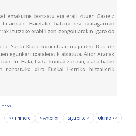
sei emakume bortxatu eta erail zituen Gasteiz
itartean. Haietako batzuk era ikaragarrian
rak izutzeko erabili zen izengoitiarekin igaro da
rtera, Santa Klara komentuan moja den Diaz de
en egunkari txataletatik abiatuta, Aitor Aranak
kiko du. Hala, bada, kontakizunean, alaba baten
 nahastuko dira Euskal Herriko hiltzailerik
ultados.
<< Primero
< Anterior
Siguiente >
Último >>