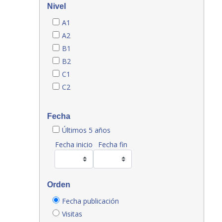
Nivel
A1
A2
B1
B2
C1
C2
Fecha
Últimos 5 años
Fecha inicio
Fecha fin
Orden
Fecha publicación
Visitas