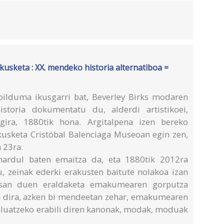
usketa : XX. mendeko historia alternatiboa =
bilduma ikusgarri bat, Beverley Birks modaren
historia dokumentatu du, alderdi artistikoei,
egira, 1880tik hona. Argitalpena izen bereko
kusketa Cristóbal Balenciaga Museoan egin zen,
 23ra.
ardul baten emaitza da, eta 1880tik 2012ra
tu, zeinak ederki erakusten baitute nolakoa izan
jasan duen eraldaketa emakumearen gorputza
n dira, azken bi mendeetan zehar, emakumearen
luatzeko erabili diren kanonak, modak, moduak