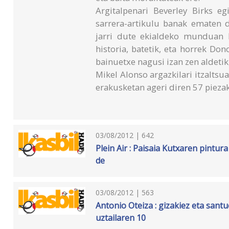
Argitalpenari Beverley Birks eg
sarrera-artikulu banak ematen d
jarri dute ekialdeko munduan ba
historia, batetik, eta horrek Don
bainuetxe nagusi izan zen aldetik,
Mikel Alonso argazkilari itzaltsu
erakusketan ageri diren 57 piezak
03/08/2012 | 642
Plein Air : Paisaia Kutxaren pintura
de
03/08/2012 | 563
Antonio Oteiza : gizakiez eta sant
uztailaren 10