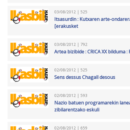
03/08/2012 | 525
Itsasurdin : Kutxaren arte-ondarer
[erakusket
03/08/2012 | 792
Artea bizibide : CRICA XX bilduma : 
02/08/2012 | 525
Sens dessus Chagall desous
02/08/2012 | 593
Nazio batuen programarekin lanea
zibilarentzako eskuli
02/08/2012 | 659