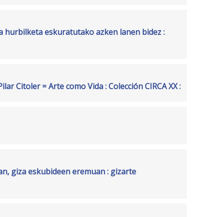
a hurbilketa eskuratutako azken lanen bidez :
Pilar Citoler = Arte como Vida : Colección CIRCA XX :
n, giza eskubideen eremuan : gizarte