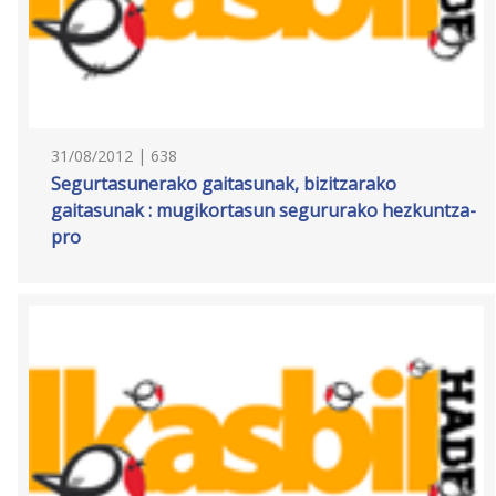
31/08/2012 | 638
Segurtasunerako gaitasunak, bizitzarako
gaitasunak : mugikortasun segururako hezkuntza-
pro