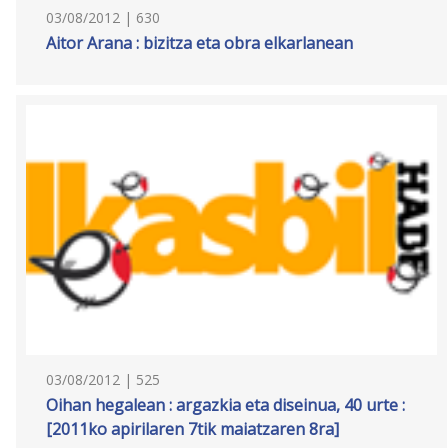
03/08/2012 | 630
Aitor Arana : bizitza eta obra elkarlanean
03/08/2012 | 525
Oihan hegalean : argazkia eta diseinua, 40 urte :
[2011ko apirilaren 7tik maiatzaren 8ra]