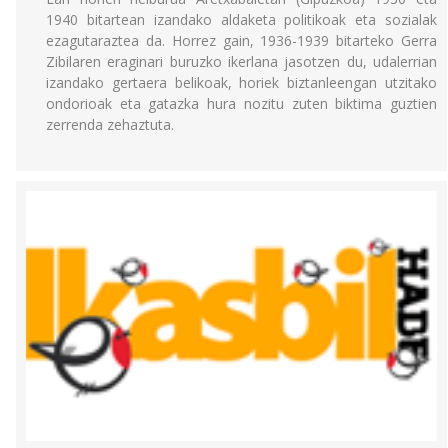
1940 bitartean izandako aldaketa politikoak eta sozialak
ezagutaraztea da. Horrez gain, 1936-1939 bitarteko Gerra
Zibilaren eraginari buruzko ikerlana jasotzen du, udalerrian
izandako gertaera belikoak, horiek biztanleengan utzitako
ondorioak eta gatazka hura nozitu zuten biktima guztien
zerrenda zehaztuta.