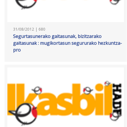
31/08/2012 | 680
Segurtasunerako gaitasunak, bizitzarako
gaitasunak : mugikortasun segururako hezkuntza-
pro