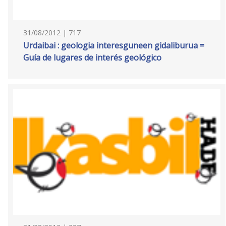
31/08/2012 | 717
Urdaibai : geologia interesguneen gidaliburua =
Guía de lugares de interés geológico