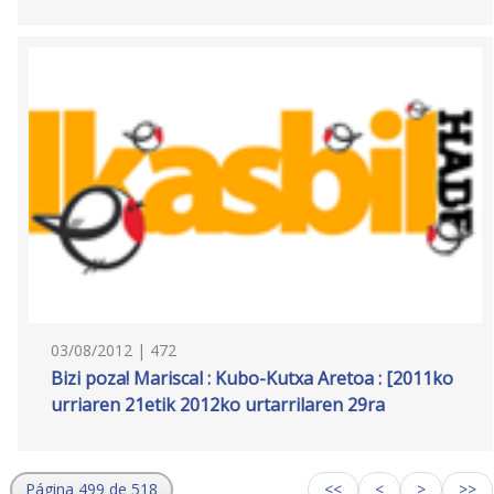
03/08/2012 | 472
Bizi poza! Mariscal : Kubo-Kutxa Aretoa : [2011ko
urriaren 21etik 2012ko urtarrilaren 29ra
Página 499 de 518
<<
<
>
>>