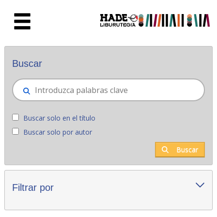
Saltar al contenido principal
Novedades - Liburutegia
Buscar
Buscar solo en el título
Buscar solo por autor
Buscar
Filtrar por