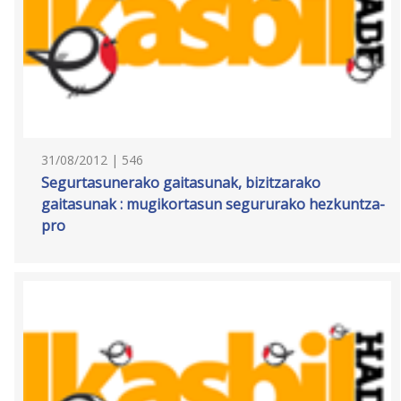
31/08/2012 | 546
Segurtasunerako gaitasunak, bizitzarako
gaitasunak : mugikortasun segururako hezkuntza-
pro