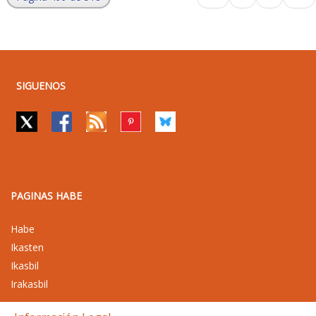
SIGUENOS
PAGINAS HABE
Habe
Ikasten
Ikasbil
Irakasbil