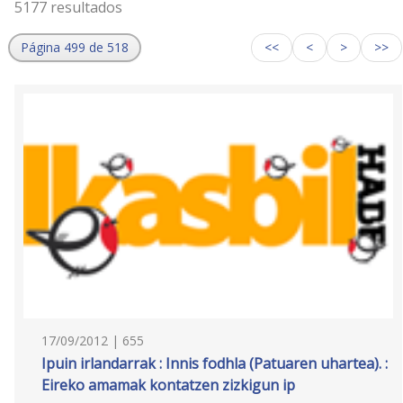
5177 resultados
Página 499 de 518
<<
<
>
>>
17/09/2012 | 655
Ipuin irlandarrak : Innis fodhla (Patuaren uhartea). :
Eireko amamak kontatzen zizkigun ip