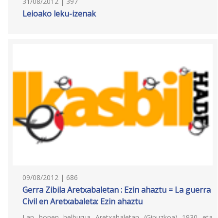
31/08/2012 | 397
Leioako leku-izenak
09/08/2012 | 686
Gerra Zibila Aretxabaletan : Ezin ahaztu = La guerra
Civil en Aretxabaleta: Ezin ahaztu
Lan honen helburua Aretxabaletan (Gipuzkoa) 1930 eta