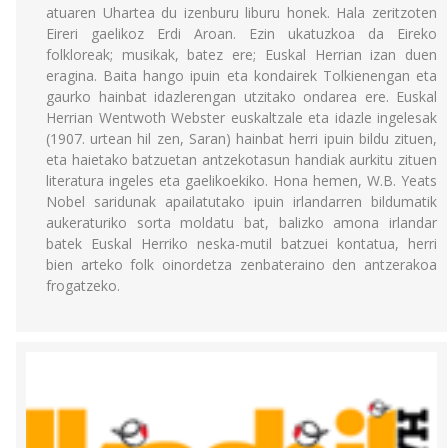
atuaren Uhartea du izenburu liburu honek. Hala zeritzoten
Eireri gaelikoz Erdi Aroan. Ezin ukatuzkoa da Eireko
folkloreak; musikak, batez ere; Euskal Herrian izan duen
eragina. Baita hango ipuin eta kondairek Tolkienengan eta
gaurko hainbat idazlerengan utzitako ondarea ere. Euskal
Herrian Wentwoth Webster euskaltzale eta idazle ingelesak
(1907. urtean hil zen, Saran) hainbat herri ipuin bildu zituen,
eta haietako batzuetan antzekotasun handiak aurkitu zituen
literatura ingeles eta gaelikoekiko. Hona hemen, W.B. Yeats
Nobel saridunak apailatutako ipuin irlandarren bildumatik
aukeraturiko sorta moldatu bat, balizko amona irlandar
batek Euskal Herriko neska-mutil batzuei kontatua, herri
bien arteko folk oinordetza zenbateraino den antzerakoa
frogatzeko.