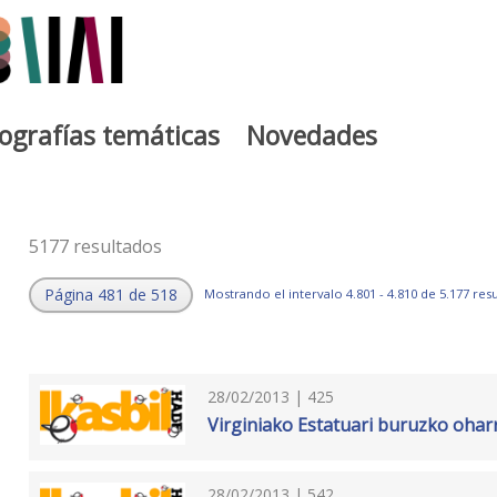
iografías temáticas
Novedades
5177 resultados
Página 481 de 518
Mostrando el intervalo 4.801 - 4.810 de 5.177 res
28/02/2013 | 425
Virginiako Estatuari buruzko ohar
28/02/2013 | 542