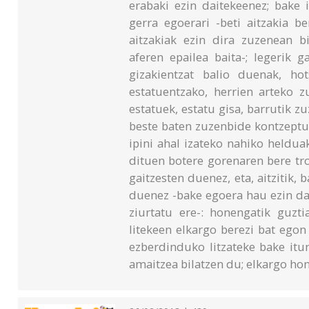
erabaki ezin daitekeenez; bake 
gerra egoerari -beti aitzakia b
aitzakiak ezin dira zuzenean b
aferen epailea baita-; legerik 
gizakientzat balio duenak, hot
estatuentzako, herrien arteko z
estatuek, estatu gisa, barrutik 
beste baten zuzenbide kontzeptu
ipini ahal izateko nahiko heldua
dituen botere gorenaren bere tro
gaitzesten duenez, eta, aitzitik,
duenez -bake egoera hau ezin da,
ziurtatu ere-: honengatik guzti
litekeen elkargo berezi bat ego
ezberdinduko litzateke bake itun
amaitzea bilatzen du; elkargo hon