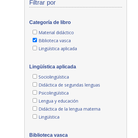
Filtrar por
Categoría de libro
Material didáctico
Biblioteca vasca
Lingüística aplicada
Lingüística aplicada
Sociolingüística
Didáctica de segundas lenguas
Psicolingüística
Lengua y educación
Didáctica de la lengua materna
Lingüística
Biblioteca vasca