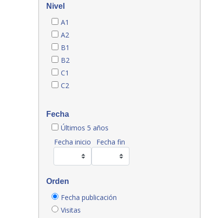
Nivel
A1
A2
B1
B2
C1
C2
Fecha
Últimos 5 años
Fecha inicio
Fecha fin
Orden
Fecha publicación
Visitas