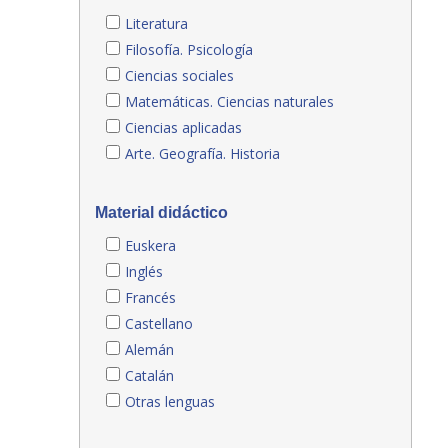
Literatura
Filosofía. Psicología
Ciencias sociales
Matemáticas. Ciencias naturales
Ciencias aplicadas
Arte. Geografía. Historia
Material didáctico
Euskera
Inglés
Francés
Castellano
Alemán
Catalán
Otras lenguas