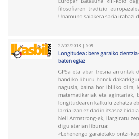
Europar Batasuna kili-kolo da
filosofiaren tradizio europazal
Unamuno saiakera saria irabazi 
27/02/2013 | 509
Longitudea : bere garaiko zientzia
baten egiaz
GPSa eta abar tresna arruntak 
handiko liburu honek dakarkigun 
nagusia, baina hor ibiliko dira, 
matematikariak eta agintariak, 
longitudearen kalkulu zehatza e
larria izan ez dadin itsasoz bidaia
Neil Armstrong-ek, ilargiratu ze
digu atarian liburua:
«Lehenengo garaietako ontzi-kapi