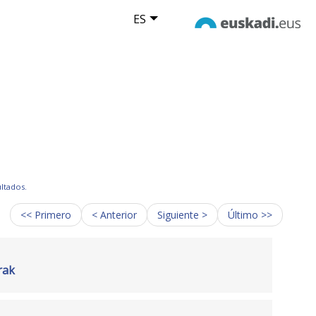
ES
ultados.
<< Primero
< Anterior
Siguiente >
Último >>
rak