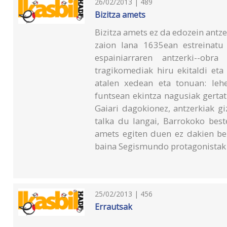
26/02/2013 | 489
Bizitza amets
Bizitza amets ez da edozein antz
zaion lana 1635ean estreinatu
espainiarraren antzerki--ob
tragikomediak hiru ekitaldi eta
atalen xedean eta tonuan: leh
funtsean ekintza nagusiak gerta
Gaiari dagokionez, antzerkiak g
talka du langai, Barrokoko beste
amets egiten duen ez dakien bez
baina Segismundo protagonistak 
25/02/2013 | 456
Errautsak