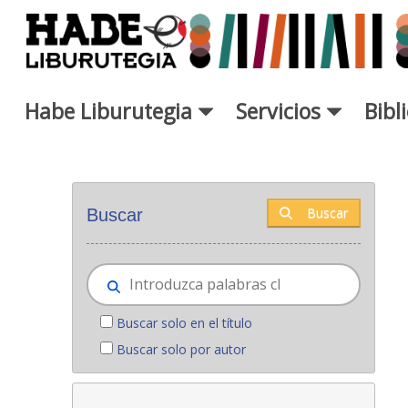
Saltar al contenido principal
Habe Liburutegia
Servicios
Bibl
Novedades - Liburutegia
Buscar
Buscar
Buscar solo en el título
Buscar solo por autor