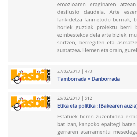
emozioaren eraginaren atzean 
desilusio daudela. Arte eszen
lankidetza lanmetodo berriak, b
horiek guztiak proiektu berri
ezinbestekoa dela arte biziek, 
sortzen, berregiten eta asmatz
sustatzea. Hemen eta orain, gure
27/02/2013 | 473
Tamborrada = Danborrada
26/02/2013 | 512
Etika eta politika : (Bakearen auzia
Estatuek beren zuzenbidea erdi
bat izan, kanpoko epaitegi baten 
gerraren atarramentu mesedegar