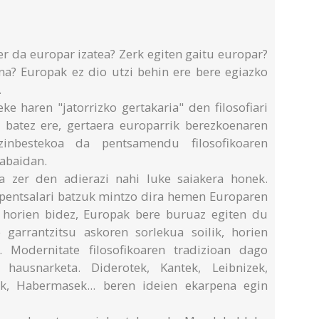
er da europar izatea? Zerk egiten gaitu europar?
na? Europak ez dio utzi behin ere bere egiazko
.
ke haren "jatorrizko gertakaria" den filosofiari
, batez ere, gertaera europarrik berezkoenaren
Ezinbestekoa da pentsamendu filosofikoaren
tabaidan.
pa zer den adierazi nahi luke saiakera honek.
pentsalari batzuk mintzo dira hemen Europaren
o horien bidez, Europak bere buruaz egiten du
 garrantzitsu askoren sorlekua soilik, horien
. Modernitate filosofikoaren tradizioan dago
 hausnarketa. Diderotek, Kantek, Leibnizek,
k, Habermasek... beren ideien ekarpena egin