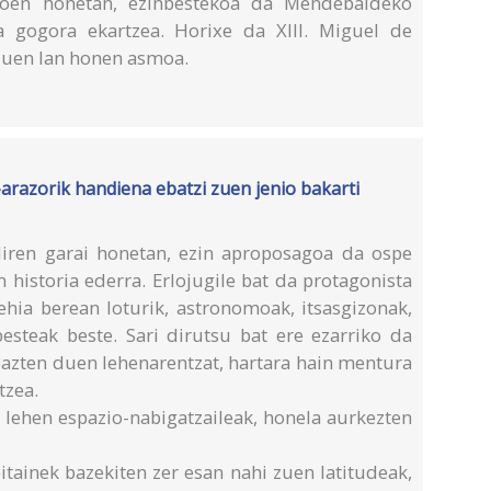
goen honetan, ezinbestekoa da Mendebaldeko
ea gogora ekartzea. Horixe da XIII. Miguel de
duen lan honen asmoa.
-arazorik handiena ebatzi zuen jenio bakarti
diren garai honetan, ezin aproposagoa da ospe
historia ederra. Erlojugile bat da protagonista
lehia berean loturik, astronomoak, itsasgizonak,
besteak beste. Sari dirutsu bat ere ezarriko da
bazten duen lehenarentzat, hartara hain mentura
tzea.
n lehen espazio-nabigatzaileak, honela aurkezten
tainek bazekiten zer esan nahi zuen latitudeak,