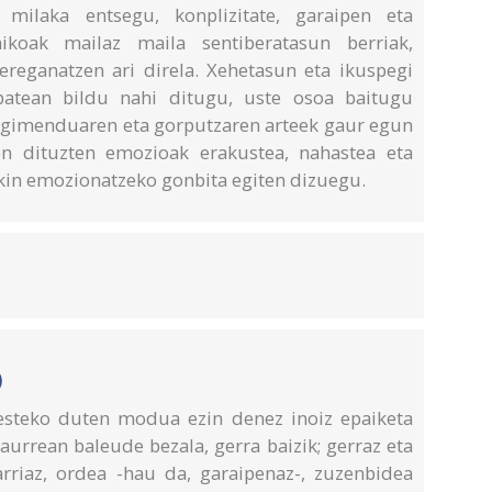
milaka entsegu, konplizitate, garaipen eta
ikoak mailaz maila sentiberatasun berriak,
ereganatzen ari direla. Xehetasun eta ikuspegi
 batean bildu nahi ditugu, uste osoa baitugu
mugimenduaren eta gorputzaren arteek gaur egun
en dituzten emozioak erakustea, nahastea eta
kin emozionatzeko gonbita egiten dizuegu.
)
esteko duten modua ezin denez inoiz epaiketa
aurrean baleude bezala, gerra baizik; gerraz eta
riaz, ordea -hau da, garaipenaz-, zuzenbidea