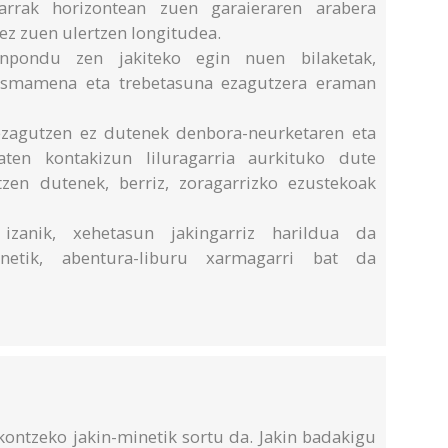
izarrak horizontean zuen garaieraren arabera
ez zuen ulertzen longitudea.
onpondu zen jakiteko egin nuen bilaketak,
 asmamena eta trebetasuna ezagutzera eraman
 ezagutzen ez dutenek denbora-neurketaren eta
ten kontakizun liluragarria aurkituko dute
zen dutenek, berriz, zoragarrizko ezustekoak
izanik, xehetasun jakingarriz harildua da
inetik, abentura-liburu xarmagarri bat da
ontzeko jakin-minetik sortu da. Jakin badakigu