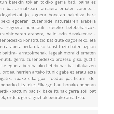
itun batekin tokian tokiko gerra bati, baina ez
erri bat asmatzeari- amaiera ematen zaionez -
idegabetzat jo, egoera honetan bakoitza bere
gabeko egoeran, zuzenbide naturalaren arabera
s, «egoera honetatik irteteko betebeharra»k,
uzenbidearen arabera, balio ezin dezakeenez -
zuzenbidezko konstituzio bat dute dagoeneko, eta
en arabera hedatutako konstituzio baten azpian
k baitira-; arrazoimenak, legeak moralki ematen
nutik, gerra, zuzenbidezko prozesu gisa, guztiz
 bake egoera berehalako betebehar bat bilakatzen
 ordea, herrien arteko itunik gabe ez eratu ezta
agatik, «bake elkargo» -foedus pacificum- dei
n beharko litzateke. Elkargo hau honako honetan
etik -pactum pacis-: bake itunak gerra soil bat
ek, ordea, gerra guztiak betirako amaitzea.