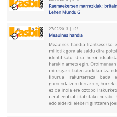
Raemaekersen marrazkiak : britain
Lehen Mundu G
27/02/2013 | 496
Meaulnes handia
Meaulnes handia frantsesezko el
miliotik gora ale saldu dira polt
identifikatu dira heroi idealis
harekin amets egin. Oroimenean 
miresgarri baten aurkikuntza ed
liburua irakurterreza bada 
gomendatzen den arren, horrek e
ez da inola ere oztopo irakurke
nerabeentzat idatzitako nerabe 
edo alderdi eleberrigintzaren joe