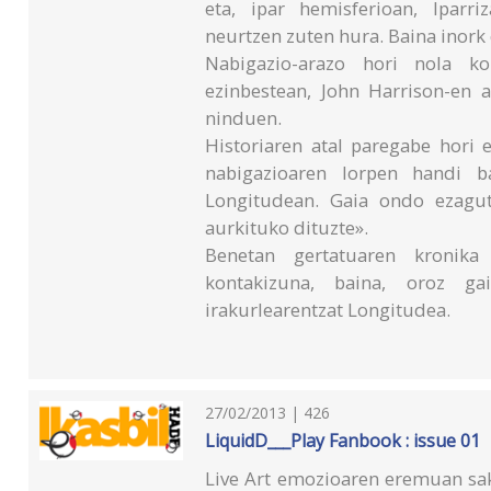
eta, ipar hemisferioan, Iparr
neurtzen zuten hura. Baina inork 
Nabigazio-arazo hori nola k
ezinbestean, John Harrison-en
ninduen.
Historiaren atal paregabe hori
nabigazioaren lorpen handi ba
Longitudean. Gaia ondo ezagut
aurkituko dituzte».
Benetan gertatuaren kronika 
kontakizuna, baina, oroz ga
irakurlearentzat Longitudea.
27/02/2013 | 426
LiquidD___Play Fanbook : issue 01
Live Art emozioaren eremuan sak