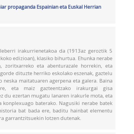
iar propaganda Espainian eta Euskal Herrian
eberri irakurrienetakoa da (1913az geroztik 5
sikoko edizioan), klasiko bihurtua. Ehunka nerabe
ta, zoritxarreko eta abenturazale horrekin, eta
gorde dituzte herriko eskolako eszenak, gaztelu
o neska maitatuaren agerpena eta galera. Baina
ere, eta maiz gazteentzako irakurgai gisa
z du ezertan mugatu lanaren irakurle mota, eta
ta konplexuago baterako. Nagusiki nerabe batek
historia bat bada ere, baditu hainbat elementu
ra garrantzitsuekin lotzen dutenak.