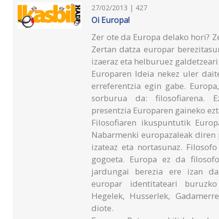
27/02/2013 | 427
Oi Europa!
Zer ote da Europa delako hori? Z
Zertan datza europar berezitasu
izaeraz eta helburuez galdetzeari
Europaren Ideia nekez uler daite
erreferentzia egin gabe. Europa
sorburua da: filosofiarena. 
presentzia Europaren gaineko ez
Filosofiaren ikuspuntutik Euro
Nabarmenki europazaleak diren 
izateaz eta nortasunaz. Filosof
gogoeta. Europa ez da filosofo
jardungai berezia ere izan da
europar identitateari buruzko
Hegelek, Husserlek, Gadamerre
diote.