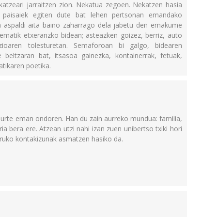
lkatzeari jarraitzen zion. Nekatua zegoen. Nekatzen hasia
bi paisaiek egiten dute bat lehen pertsonan emandako
a aspaldi aita baino zaharrago dela jabetu den emakume
inematik etxeranzko bidean; asteazken goizez, berriz, auto
ioaren tolesturetan. Semaforoan bi galgo, bidearen
 beltzaran bat, itsasoa gainezka, kontainerrak, fetuak,
atikaren poetika.
ru urte eman ondoren. Han du zain aurreko mundua: familia,
a bera ere. Atzean utzi nahi izan zuen unibertso txiki hori
uruko kontakizunak asmatzen hasiko da.