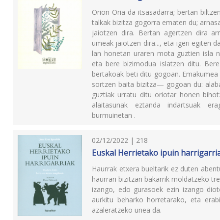
Orion Oria da itsasadarra; bertan biltze
talkak bizitza gogorra ematen du; arnas
jaiotzen dira. Bertan agertzen dira arra
umeak jaiotzen dira..., eta igeri egiten 
lan honetan uraren mota guztien isla n
eta bere bizimodua islatzen ditu. Bere
bertakoak beti ditu gogoan. Emakumea d
sortzen baita bizitza— gogoan du: alaba
guztiak urratu ditu oriotar honen biho
alaitasunak eztanda indartsuak erag
burmuinetan .
02/12/2022 | 218
Euskal Herrietako ipuin harrigarri
Haurrak etxera bueltarik ez duten abent
haurrari bizitzan bakarrik moldatzeko tr
izango, edo gurasoek ezin izango diot
aurkitu beharko horretarako, eta erab
azaleratzeko unea da.