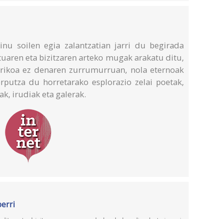
nu soilen egia zalantzatian jarri du begirada
tuaren eta bizitzaren arteko mugak arakatu ditu,
gerikoa ez denaren zurrumurruan, nola eternoak
rputza du horretarako esplorazio zelai poetak,
k, irudiak eta galerak.
erri