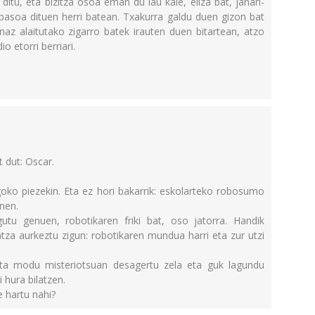
ditu, eta bizitza osoa eman du lau kale, eliza bat, janari-
basoa dituen herri batean. Txakurra galdu duen gizon bat
az alaitutako zigarro batek irauten duen bitartean, atzo
 etorri berriari.
t dut: Oscar.
ko piezekin. Eta ez hori bakarrik: eskolarteko robosumo
nen.
gutu genuen, robotikaren friki bat, oso jatorra. Handik
tza aurkeztu zigun: robotikaren mundua harri eta zur utzi
a modu misteriotsuan desagertu zela eta guk lagundu
 hura bilatzen.
 hartu nahi?