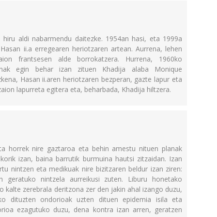
n hiru aldi nabarmendu daitezke. 1954an hasi, eta 1999a
 Hasan ii.a erregearen heriotzaren artean. Aurrena, lehen
tzaion frantsesen alde borrokatzera. Hurrena, 1960ko
inak egin behar izan zituen Khadija alaba Monique
kena, Hasan ii.aren heriotzaren bezperan, gazte lapur eta
aion lapurreta egitera eta, beharbada, Khadija hiltzera.
eta horrek nire gaztaroa eta behin amestu nituen planak
sikorik izan, baina barrutik burmuina hautsi zitzaidan. Izan
rtu nintzen eta medikuak nire bizitzaren beldur izan ziren:
 geratuko nintzela aurreikusi zuten. Liburu honetako
o kalte zerebrala deritzona zer den jakin ahal izango duzu,
ko dituzten ondorioak uzten dituen epidemia isila eta
orioa ezagutuko duzu, dena kontra izan arren, geratzen