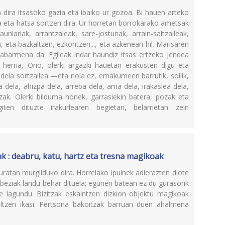
n dira itsasoko gazia eta ibaiko ur gozoa. Bi hauen arteko
a eta hatsa sortzen dira. Ur horretan borrokarako ametsak
unlariak, arrantzaleak, sare-jostunak, arrain-saltzaileak,
da, eta bazkaltzen, ezkontzen..., eta azkenean hil. Marisaren
abarmena da. Egileak indar haundiz itsas ertzeko jendea
 herria, Orio, olerki argazki hauetan erakusten digu eta
ela sortzailea —eta nola ez, emakumeen barrutik, soilik,
 dela, ahizpa dela, arreba dela, ama dela, irakaslea dela,
tzak. Olerki bilduma honek, garrasiekin batera, pozak eta
iten dituzte irakurlearen begietan, belarrietan zein
ak : deabru, katu, hartz eta tresna magikoak
uratan murgilduko dira. Horrelako ipuinek adierazten diote
ebeziak landu behar dituela; egunen batean ez du gurasorik
e lagundu. Bizitzak eskaintzen dizkion objektu magikoak
iltzen ikasi. Pertsona bakoitzak barruan duen ahalmena