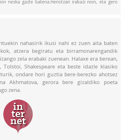
zion neska gazte batena.Heriotzari irabazi nion, eta gero
ntuekin nahasirik ikusi nahi ez zuen aita baten
kok, atzera begiratu eta birramonarengandik
 izango zela erabaki zuenean. Halaxe era berean,
, Tolstoi, Shakespeare eta beste idazle klasiko
rturik, ondare hori guztia bere-berezko ahotsez
nna Akhmatova, gerora bere gizaldiko poeta
ngo zena.