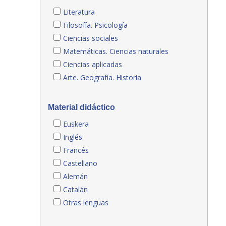
Literatura
Filosofía. Psicología
Ciencias sociales
Matemáticas. Ciencias naturales
Ciencias aplicadas
Arte. Geografía. Historia
Material didáctico
Euskera
Inglés
Francés
Castellano
Alemán
Catalán
Otras lenguas