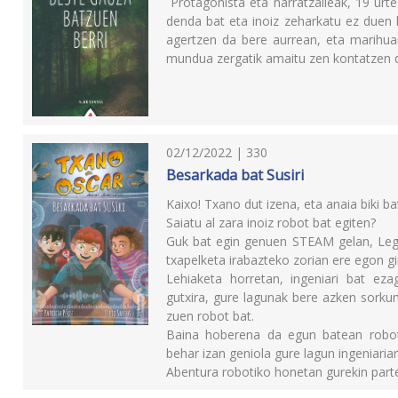
Protagonista eta narratzaileak, 19 urte 
denda bat eta inoiz zeharkatu ez duen 
agertzen da bere aurrean, eta marihuan
mundua zergatik amaitu zen kontatzen dio
02/12/2022 | 330
Besarkada bat Susiri
Kaixo! Txano dut izena, eta anaia biki ba
Saiatu al zara inoiz robot bat egiten?
Guk bat egin genuen STEAM gelan, Lego
txapelketa irabazteko zorian ere egon gi
Lehiaketa horretan, ingeniari bat eza
gutxira, gure lagunak bere azken sorkun
zuen robot bat.
Baina hoberena da egun batean robot
behar izan geniola gure lagun ingeniariari
Abentura robotiko honetan gurekin parte