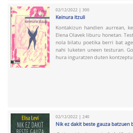
02/12/2022 | 300
Keinura itzuli
Kontakizun handien aurrean, kei
Elena Olavek liburu honetan. Tes
nola bilatu poetika berri bat a
nahi luketen uneen testuran. Go
hura inguratzen duten kontzeptua
02/12/2022 | 240
Nik ez dakit beste gauza batzuen b