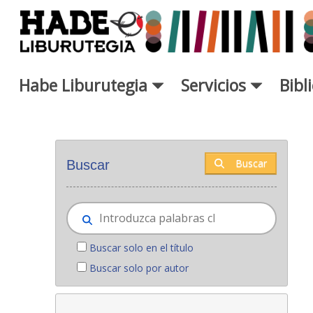
Saltar al contenido principal
Habe Liburutegia
Servicios
Bibl
Novedades - Liburutegia
Buscar
Buscar
Buscar solo en el título
Buscar solo por autor