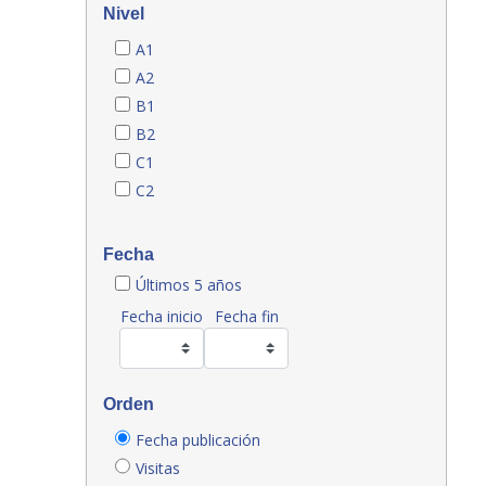
Nivel
A1
A2
B1
B2
C1
C2
Fecha
Últimos 5 años
Fecha inicio
Fecha fin
Orden
Fecha publicación
Visitas