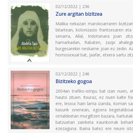
02/12/2022 | 236
Zure argitan bizitzea
Malika nekazari marokoarraren bizitza
bitartean, kolonizazio frantsesaren eta
senarra, Allal, Indotxinara joan zi
hamarkadan, Rabaten, zazpi ahaleg
burgesarekin neskame joan ez zedin. Az
homosexual bat, Jaafar, etxera sartu zitz
02/12/2022 | 246
Bizitzeko gogoa
2004an trafiko-istripu bat izan nuen, 
hautsi zituen. Itxuraz, ez nuen kalte fi
ere, lesioa hain larria izanda, koman sa
kasurik onenean, egoera begetatiboan
orrialdeetan murgiltzen bazara, hartutak
batzuetan zainketa iraunkorrak behar
ezezaguna. Baina batez ere neure ist