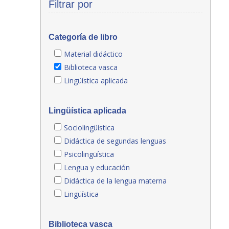
Filtrar por
Categoría de libro
Material didáctico
Biblioteca vasca
Lingüística aplicada
Lingüística aplicada
Sociolingüística
Didáctica de segundas lenguas
Psicolingüística
Lengua y educación
Didáctica de la lengua materna
Lingüística
Biblioteca vasca