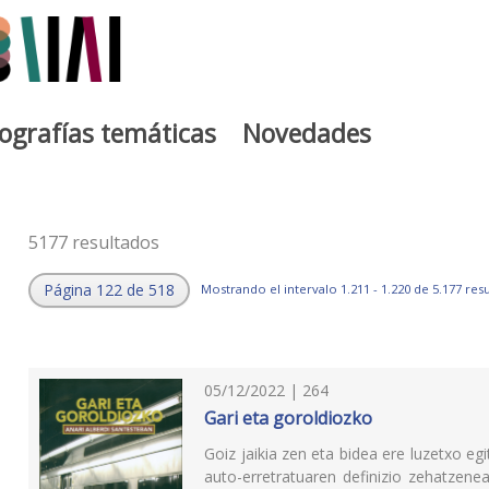
iografías temáticas
Novedades
5177 resultados
Página 122 de 518
Mostrando el intervalo 1.211 - 1.220 de 5.177 res
05/12/2022 | 264
Gari eta goroldiozko
Goiz jaikia zen eta bidea ere luzetxo egi
auto-erretratuaren definizio zehatzene