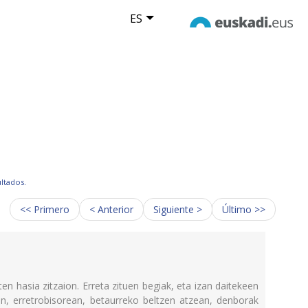
ES
ultados.
<< Primero
< Anterior
Siguiente >
Último >>
ten hasia zitzaion. Erreta zituen begiak, eta izan daitekeen
an, erretrobisorean, betaurreko beltzen atzean, denborak