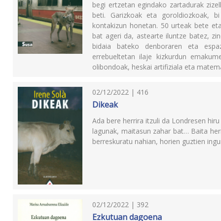
begi ertzetan egindako zartadurak zize
beti. Garizkoak eta goroldiozkoak, 
kontakizun honetan. 50 urteak bete et
bat ageri da, astearte iluntze batez, z
bidaia bateko denboraren eta espaz
errebueltetan ilaje kizkurdun emakume
olibondoak, heskai artifiziala eta matem
02/12/2022 | 416
Dikeak
Ada bere herrira itzuli da Londresen hi
lagunak, maitasun zahar bat… Baita herri
berreskuratu nahian, horien guztien ing
02/12/2022 | 392
Ezkutuan dagoena