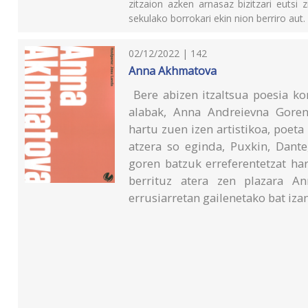
zitzaion azken arnasaz bizitzari eutsi 
sekulako borrokari ekin nion berriro aut.
02/12/2022 | 142
Anna Akhmatova
Bere abizen itzaltsua poesia ko
alabak, Anna Andreievna Goren
hartu zuen izen artistikoa, poeta
atzera so eginda, Puxkin, Dante
goren batzuk erreferentetzat ha
berrituz atera zen plazara A
errusiarretan gailenetako bat iza