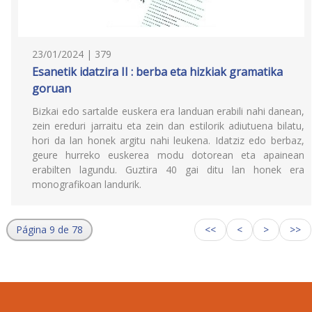
23/01/2024 | 379
Esanetik idatzira II : berba eta hizkiak gramatika
goruan
Bizkai edo sartalde euskera era landuan erabili nahi danean,
zein ereduri jarraitu eta zein dan estilorik adiutuena bilatu,
hori da lan honek argitu nahi leukena. Idatziz edo berbaz,
geure hurreko euskerea modu dotorean eta apainean
erabilten lagundu. Guztira 40 gai ditu lan honek era
monografikoan landurik.
Página 9 de 78
<<
<
>
>>