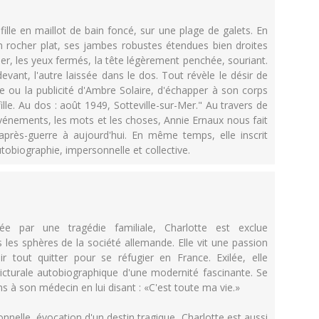
fille en maillot de bain foncé, sur une plage de galets. En
 un rocher plat, ses jambes robustes étendues bien droites
cher, les yeux fermés, la tête légèrement penchée, souriant.
ant, l'autre laissée dans le dos. Tout révèle le désir de
ou la publicité d'Ambre Solaire, d'échapper à son corps
ille. Au dos : août 1949, Sotteville-sur-Mer." Au travers de
événements, les mots et les choses, Annie Ernaux nous fait
après-guerre à aujourd'hui. En même temps, elle inscrit
tobiographie, impersonnelle et collective.
 par une tragédie familiale, Charlotte est exclue
 les sphères de la société allemande. Elle vit une passion
 tout quitter pour se réfugier en France. Exilée, elle
picturale autobiographique d'une modernité fascinante. Se
s à son médecin en lui disant : «C'est toute ma vie.»
nnelle, évocation d'un destin tragique, Charlotte est aussi