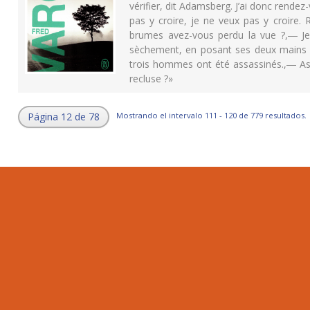
vérifier, dit Adamsberg. J’ai donc rende
pas y croire, je ne veux pas y croire
brumes avez-vous perdu la vue ?,― Je
sèchement, en posant ses deux mains à p
trois hommes ont été assassinés.,― As
recluse ?»
Página 12 de 78
Mostrando el intervalo 111 - 120 de 779 resultados.