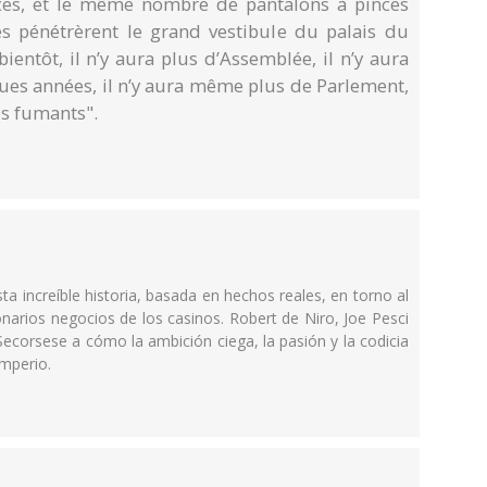
èces, et le même nombre de pantalons à pinces
s pénétrèrent le grand vestibule du palais du
ientôt, il n’y aura plus d’Assemblée, il n’y aura
ques années, il n’y aura même plus de Parlement,
s fumants".
a increíble historia, basada en hechos reales, en torno al
onarios negocios de los casinos. Robert de Niro, Joe Pesci
Secorsese a cómo la ambición ciega, la pasión y la codicia
imperio.