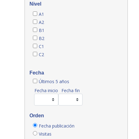
Nivel
A1
A2
B1
B2
C1
C2
Fecha
Últimos 5 años
Fecha inicio
Fecha fin
Orden
Fecha publicación
Visitas