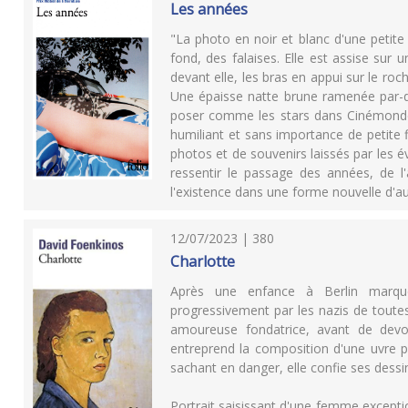
Les années
"La photo en noir et blanc d'une petite 
fond, des falaises. Elle est assise sur
devant elle, les bras en appui sur le ro
Une épaisse natte brune ramenée par-dev
poser comme les stars dans Cinémonde 
humiliant et sans importance de petite f
photos et de souvenirs laissés par les 
ressentir le passage des années, de l'
l'existence dans une forme nouvelle d'au
12/07/2023 | 380
Charlotte
Après une enfance à Berlin marquée
progressivement par les nazis de toutes
amoureuse fondatrice, avant de devoir
entreprend la composition d'une uvre 
sachant en danger, elle confie ses dessin
Portrait saisissant d'une femme exceptio