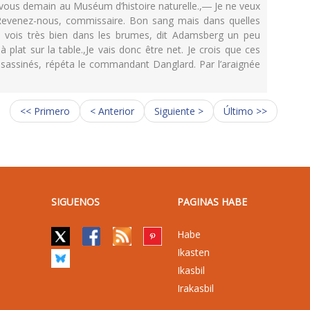
z-vous demain au Muséum d’histoire naturelle.,― Je ne veux
. Revenez-nous, commissaire. Bon sang mais dans quelles
 vois très bien dans les brumes, dit Adamsberg un peu
lat sur la table.,Je vais donc être net. Je crois que ces
sassinés, répéta le commandant Danglard. Par l’araignée
<< Primero
< Anterior
Siguiente >
Último >>
SIGUENOS
PAGINAS HABE
Habe
Ikasten
Ikasbil
Irakasbil