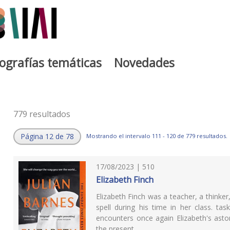
iografías temáticas
Novedades
779 resultados
Página 12 de 78
Mostrando el intervalo 111 - 120 de 779 resultados.
17/08/2023 | 510
Elizabeth Finch
Elizabeth Finch was a teacher, a thinker,
spell during his time in her class. ta
encounters once again Elizabeth's ast
the present