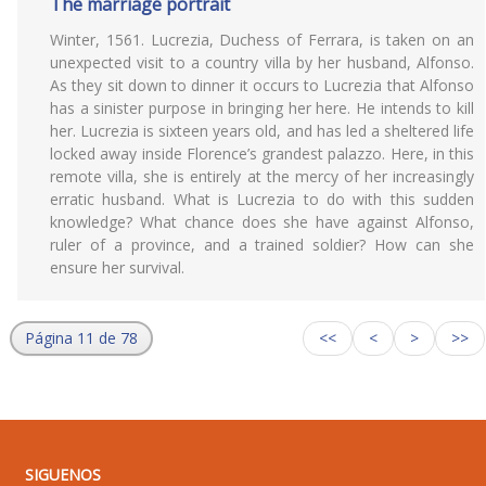
The marriage portrait
Winter, 1561. Lucrezia, Duchess of Ferrara, is taken on an
unexpected visit to a country villa by her husband, Alfonso.
As they sit down to dinner it occurs to Lucrezia that Alfonso
has a sinister purpose in bringing her here. He intends to kill
her. Lucrezia is sixteen years old, and has led a sheltered life
locked away inside Florence’s grandest palazzo. Here, in this
remote villa, she is entirely at the mercy of her increasingly
erratic husband. What is Lucrezia to do with this sudden
knowledge? What chance does she have against Alfonso,
ruler of a province, and a trained soldier? How can she
ensure her survival.
Página 11 de 78
<<
<
>
>>
SIGUENOS