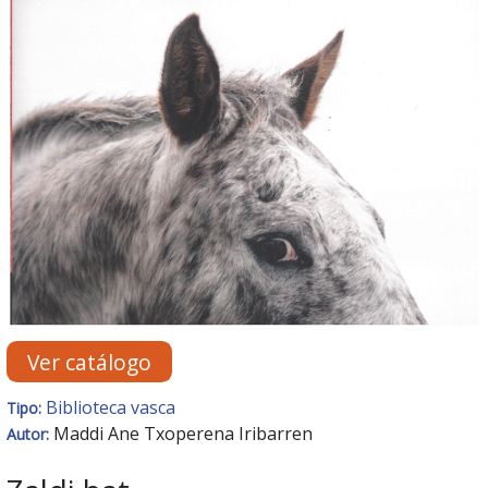
Ver catálogo
Biblioteca vasca
Tipo:
Maddi Ane Txoperena Iribarren
Autor: