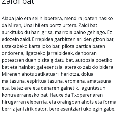
Zaldi bat
Alaba jaio eta sei hilabetera, mendira joaten hasiko
da Miren, Unai hil eta bortz urtera. Zaldi bat
aurkituko du han: grisa, marroia baino gehiago. Ez
edozein zaldi. Errepidea garbitzen ari den gizon bat,
ustekabeko karta joko bat, pilota partida baten
ondorena, ligatzeko jarraibideak, denboran
poteatzen duen bisita gidatu bat, autopsia poetiko
bat eta hainbat gai esentzial aterako zaizkio bidera
Mirenen ahots zatikatuari: heriotza, dolua,
maitasuna, espiritualtasuna, eromena, amatasuna,
eta, batez ere eta denaren gainetik, laguntasun
kontraerranezko bat. Hauxe da Txoperenaren
hirugarren eleberria, eta oraingoan ahots eta forma
berriz jantzirik dator, bere esentziari uko egin gabe.