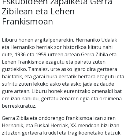
Eskubideen zapalketa Gerra
Zibilean eta Lehen
Frankismoan
Liburu honen argitalpenarekin, Hernaniko Udalak
eta Hernaniko herriak zor historikoa kitatu nahi
dute, 1936 eta 1959 urteen artean Gerra Zibila eta
Lehen Frankismoa ezagutu eta pairatu zuten
guztiekiko. Tamalez, urte asko igaro dira gertaera
haietatik, eta garai hura bertatik bertara ezagutu eta
sufritu zuten lekuko asko eta asko jada ez daude
gure artean. Liburu honek eurentzako omenaldi bat
ere izan nahi du, gertatu zenaren egia eta oroimena
berreskuratuz.
Gerra Zibila eta ondorengo frankismoa izan ziren
Hernanik, eta Euskal Herriak, XX. mendean bizi izan
zituzten gertaera krudel eta tragikoenetako batzuk.