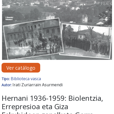
Ver catálogo
Biblioteca vasca
Tipo:
Irati Zuriarrain Asurmendi
Autor:
Hernani 1936-1959: Biolentzia,
Errepresioa eta Giza