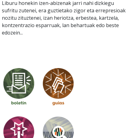
Liburu honekin izen-abizenak jarri nahi dizkiegu
sufritu zutenei, era guztietako zigor eta errepresioak
nozitu zituztenei, izan heriotza, erbestea, kartzela,
kontzentrazio esparruak, lan behartuak edo beste
edozein...