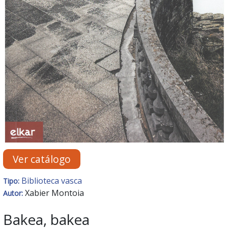
Ver catálogo
Biblioteca vasca
Tipo:
Xabier Montoia
Autor:
Bakea, bakea