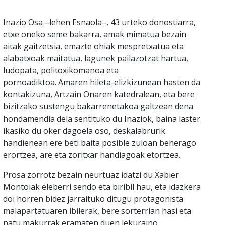
Inazio Osa –lehen Esnaola–, 43 urteko donostiarra,
etxe oneko seme bakarra, amak mimatua bezain
aitak gaitzetsia, emazte ohiak mespretxatua eta
alabatxoak maitatua, lagunek pailazotzat hartua,
ludopata, politoxikomanoa eta
pornoadiktoa. Amaren hileta-elizkizunean hasten da
kontakizuna, Artzain Onaren katedralean, eta bere
bizitzako sustengu bakarrenetakoa galtzean dena
hondamendia dela sentituko du Inaziok, baina laster
ikasiko du oker dagoela oso, deskalabrurik
handienean ere beti baita posible zuloan beherago
erortzea, are eta zoritxar handiagoak etortzea.
Prosa zorrotz bezain neurtuaz idatzi du Xabier
Montoiak eleberri sendo eta biribil hau, eta idazkera
doi horren bidez jarraituko ditugu protagonista
malapartatuaren ibilerak, bere sorterrian hasi eta
patu makurrak eramaten duen lekuraino.