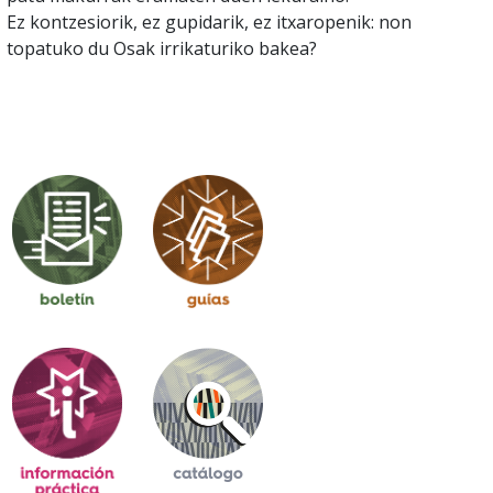
Ez kontzesiorik, ez gupidarik, ez itxaropenik: non
topatuko du Osak irrikaturiko bakea?