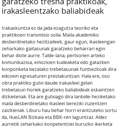
garatzeko tresna praktikoak,
irakasleentzako baliabideak
Irakaskuntza ez da jada ezagutza teoriko eta
praktikoen transmisio soila. Maila akademiko
desberdinetako hezitzaileek, gaur egun, ikasleengan
zeharkako gaitasunak garatzeko beharrari egin
behar diote aurre. Talde-lana, pertsonen arteko
komunikazioa, emozioen kudeaketa edo gatazken
konponketa bezalako trebetasunak funtsezkoak dira
edozein egresaturen prestakuntzan. Hala ere, oso
obra praktiko gutxi daude irakasleei gelan
trebetasun horiek garatzeko baliabideak eskaintzen
dizkietenak. Eta are gutxiago dira lanbide-heziketako
maila desberdinetako ikasleei bereziki zuzentzen
zaizkienak. Liburu hau behar horri erantzuteko sortu
da, IkasLAN Bizkaia eta BBK-ren laguntzaz. Aldez
aurretik zeharkako konpetentziei buruzko ikerketa