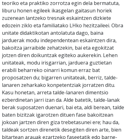
teoriko eta praktiko zorrotza egin dela bermatuta,
liburu honen egileek ikasgelan gaitasun horiek
zuzenean lantzeko tresnak eskaintzen dizkiete
edozein ziklo eta familiatako LHko hezitzaileei. Obra
unitate didaktikotan antolatuta dago, baina
jarduerak modu independentean eskaintzen dira,
bakoitza jarraibide zehatzekin, bai eta egokitzat
jotzen diren doikuntzak egiteko aukerekin. Lehen
unitateak, modu irisgarrian, jarduera guztietan
erabili beharreko oinarri komun erraz bat
proposatzen du; bigarren unitateak, berriz, talde-
lanaren zeharkako konpetentziak jorratzen ditu.
Kasu honetan, arreta talde-lanaren dimentsio
ezberdinetan jarri izan da. Alde batetik, talde-lanak
berak suposatzen duenari, bai eta, aldi berean, talde
baten bizitzak igarotzen dituen fase bakoitzean
jokoan jartzen diren giza trebetasunei ere; hau da,
taldeak sortzen direnetik desegiten diren arte, bien
bitartean arauak ezartzeko faseetatik edo barne-