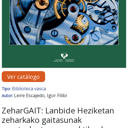
Ver catálogo
Biblioteca vasca
Tipo:
Leire Escajedo, Igor Filibi
Autor:
ZeharGAIT: Lanbide Heziketan
zeharkako gaitasunak