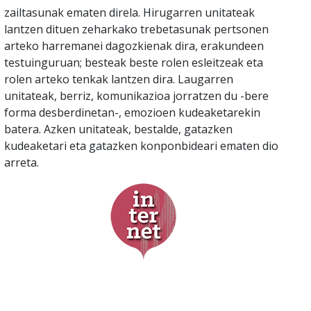
zailtasunak ematen direla. Hirugarren unitateak
lantzen dituen zeharkako trebetasunak pertsonen
arteko harremanei dagozkienak dira, erakundeen
testuinguruan; besteak beste rolen esleitzeak eta
rolen arteko tenkak lantzen dira. Laugarren
unitateak, berriz, komunikazioa jorratzen du -bere
forma desberdinetan-, emozioen kudeaketarekin
batera. Azken unitateak, bestalde, gatazken
kudeaketari eta gatazken konponbideari ematen dio
arreta.