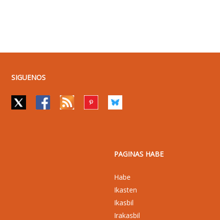
SIGUENOS
PAGINAS HABE
Habe
Ikasten
Ikasbil
Irakasbil