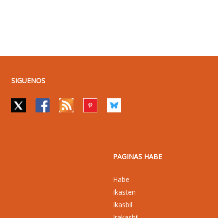
SIGUENOS
PAGINAS HABE
Habe
Ikasten
Ikasbil
Irakasbil