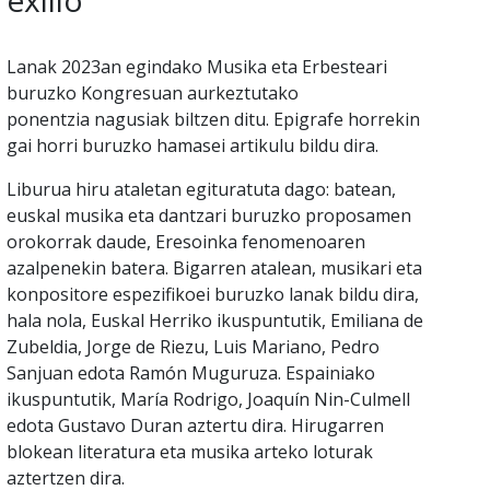
exilio
Lanak 2023an egindako Musika eta Erbesteari
buruzko Kongresuan aurkeztutako
ponentzia nagusiak biltzen ditu. Epigrafe horrekin
gai horri buruzko hamasei artikulu bildu dira.
Liburua hiru ataletan egituratuta dago: batean,
euskal musika eta dantzari buruzko proposamen
orokorrak daude, Eresoinka fenomenoaren
azalpenekin batera. Bigarren atalean, musikari eta
konpositore espezifikoei buruzko lanak bildu dira,
hala nola, Euskal Herriko ikuspuntutik, Emiliana de
Zubeldia, Jorge de Riezu, Luis Mariano, Pedro
Sanjuan edota Ramón Muguruza. Espainiako
ikuspuntutik, María Rodrigo, Joaquín Nin-Culmell
edota Gustavo Duran aztertu dira. Hirugarren
blokean literatura eta musika arteko loturak
aztertzen dira.