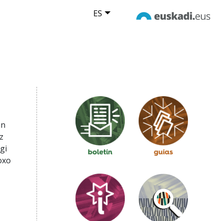
ES
an
z
gi
oxo