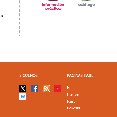
ea
SIGUENOS
PAGINAS HABE
Habe
Ikasten
Ikasbil
Irakasbil