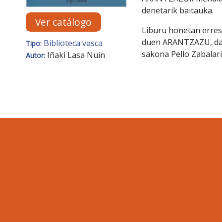
denetarik baitauka.
Ver catálogo
Liburu honetan erresp
duen ARANTZAZU, dag
Biblioteca vasca
Tipo:
sakona Pello Zabalari
Iñaki Lasa Nuin
Autor: