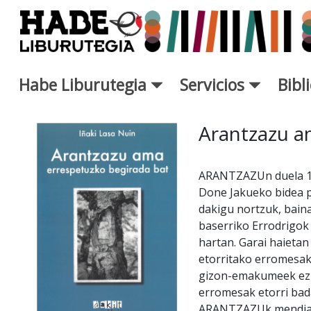
Saltar al contenido principal
Habe Liburutegia
Servicios
Bibl
Ficha de Novedades - Liburut
Arantzazu a
ARANTZAZUn duela 10.
Done Jakueko bidea p
dakigu nortzuk, baina
baserriko Errodrigok
hartan. Garai haietan
etorritako erromesak
gizon-emakumeek ez d
erromesak etorri bad
ARANTZAZUk mendia, n