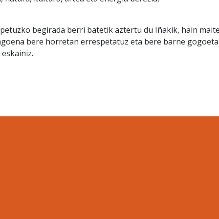
etuzko begirada berri batetik aztertu du Iñakik, hain mait
oena bere horretan errespetatuz eta bere barne gogoeta
 eskainiz.