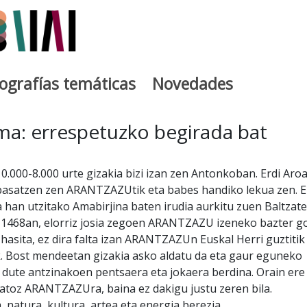
iografías temáticas
Novedades
egia
ma: errespetuzko begirada bat
000-8.000 urte gizakia bizi izan zen Antonkoban. Erdi Aro
asatzen zen ARANTZAZUtik eta babes handiko lekua zen. E
 han utzitako Amabirjina baten irudia aurkitu zuen Baltzate
 1468an, elorriz josia zegoen ARANTZAZU izeneko bazter g
 hasita, ez dira falta izan ARANTZAZUn Euskal Herri guztitik
. Bost mendeetan gizakia asko aldatu da eta gaur eguneko
ute antzinakoen pentsaera eta jokaera berdina. Orain ere
atoz ARANTZAZUra, baina ez dakigu justu zeren bila.
atura, kultura, artea eta energia berezia,