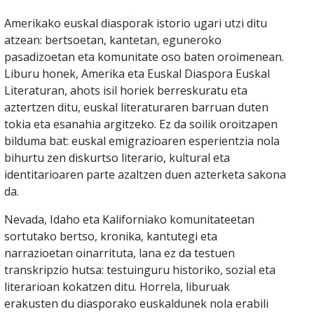
Amerikako euskal diasporak istorio ugari utzi ditu
atzean: bertsoetan, kantetan, eguneroko
pasadizoetan eta komunitate oso baten oroimenean.
Liburu honek, Amerika eta Euskal Diaspora Euskal
Literaturan, ahots isil horiek berreskuratu eta
aztertzen ditu, euskal literaturaren barruan duten
tokia eta esanahia argitzeko. Ez da soilik oroitzapen
bilduma bat: euskal emigrazioaren esperientzia nola
bihurtu zen diskurtso literario, kultural eta
identitarioaren parte azaltzen duen azterketa sakona
da.
Nevada, Idaho eta Kaliforniako komunitateetan
sortutako bertso, kronika, kantutegi eta
narrazioetan oinarrituta, lana ez da testuen
transkripzio hutsa: testuinguru historiko, sozial eta
literarioan kokatzen ditu. Horrela, liburuak
erakusten du diasporako euskaldunek nola erabili