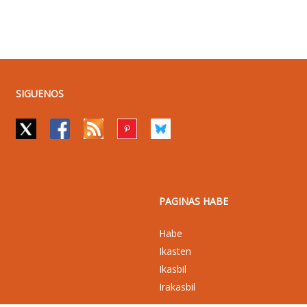
SIGUENOS
PAGINAS HABE
Habe
Ikasten
Ikasbil
Irakasbil