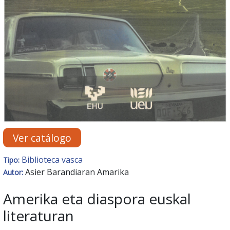
Ver catálogo
Biblioteca vasca
Tipo:
Asier Barandiaran Amarika
Autor:
Amerika eta diaspora euskal
literaturan