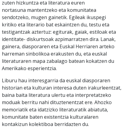
zuten hizkuntza eta literatura euren
nortasuna mantentzeko eta komunitatea
sendotzeko, mugen gainetik. Egileak ikuspegi
kritiko eta literario bat eskaintzen du, testu eta
testigantzak aztertuz: egiturak, gaiak, estiloak eta
identitate- diskurtsoak azpimarratzen dira. Lanak,
gainera, diasporaren eta Euskal Herriaren arteko
harreman sinbolikoa erakusten du, eta euskal
literaturaren mapa zabalago batean kokatzen du
Amerikako esperientzia.
Liburu hau interesgarria da euskal diasporaren
historian eta kulturan interesa duten irakurleentzat,
baina baita literatura ulertu eta interpretatzeko
moduak berritu nahi dituztenentzat ere. Ahozko
memoriatik eta idatzizko literaturatik abiatuta,
komunitate baten existentzia kulturalaren
kontakizun kolektiboa berridazten du.