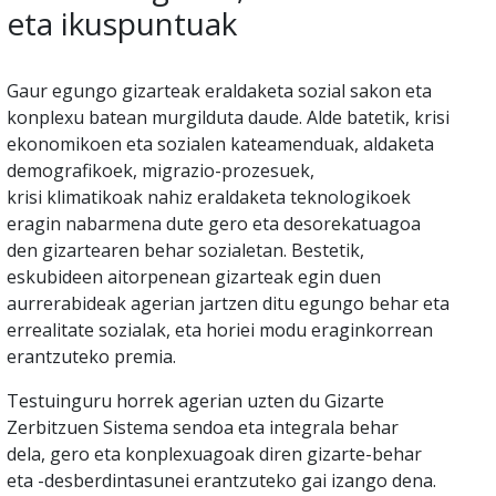
eta ikuspuntuak
Gaur egungo gizarteak eraldaketa sozial sakon eta
konplexu batean murgilduta daude. Alde batetik, krisi
ekonomikoen eta sozialen kateamenduak, aldaketa
demografikoek, migrazio-prozesuek,
krisi klimatikoak nahiz eraldaketa teknologikoek
eragin nabarmena dute gero eta desorekatuagoa
den gizartearen behar sozialetan. Bestetik,
eskubideen aitorpenean gizarteak egin duen
aurrerabideak agerian jartzen ditu egungo behar eta
errealitate sozialak, eta horiei modu eraginkorrean
erantzuteko premia.
Testuinguru horrek agerian uzten du Gizarte
Zerbitzuen Sistema sendoa eta integrala behar
dela, gero eta konplexuagoak diren gizarte-behar
eta -desberdintasunei erantzuteko gai izango dena.