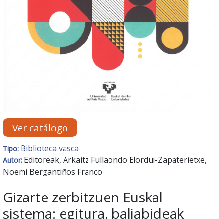
Ver catálogo
Biblioteca vasca
Tipo:
Editoreak, Arkaitz Fullaondo Elordui-Zapaterietxe,
Autor:
Noemi Bergantiños Franco
Gizarte zerbitzuen Euskal
sistema: egitura, baliabideak