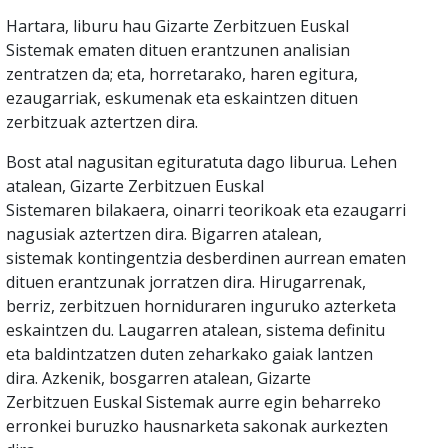
Hartara, liburu hau Gizarte Zerbitzuen Euskal
Sistemak ematen dituen erantzunen analisian
zentratzen da; eta, horretarako, haren egitura,
ezaugarriak, eskumenak eta eskaintzen dituen
zerbitzuak aztertzen dira.
Bost atal nagusitan egituratuta dago liburua. Lehen
atalean, Gizarte Zerbitzuen Euskal
Sistemaren bilakaera, oinarri teorikoak eta ezaugarri
nagusiak aztertzen dira. Bigarren atalean,
sistemak kontingentzia desberdinen aurrean ematen
dituen erantzunak jorratzen dira. Hirugarrenak,
berriz, zerbitzuen horniduraren inguruko azterketa
eskaintzen du. Laugarren atalean, sistema definitu
eta baldintzatzen duten zeharkako gaiak lantzen
dira. Azkenik, bosgarren atalean, Gizarte
Zerbitzuen Euskal Sistemak aurre egin beharreko
erronkei buruzko hausnarketa sakonak aurkezten