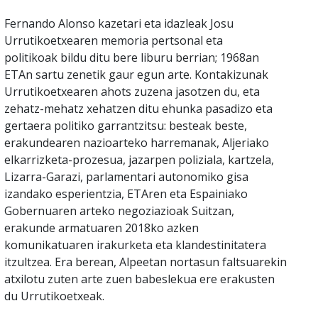
Fernando Alonso kazetari eta idazleak Josu
Urrutikoetxearen memoria pertsonal eta
politikoak bildu ditu bere liburu berrian; 1968an
ETAn sartu zenetik gaur egun arte. Kontakizunak
Urrutikoetxearen ahots zuzena jasotzen du, eta
zehatz-mehatz xehatzen ditu ehunka pasadizo eta
gertaera politiko garrantzitsu: besteak beste,
erakundearen nazioarteko harremanak, Aljeriako
elkarrizketa-prozesua, jazarpen poliziala, kartzela,
Lizarra-Garazi, parlamentari autonomiko gisa
izandako esperientzia, ETAren eta Espainiako
Gobernuaren arteko negoziazioak Suitzan,
erakunde armatuaren 2018ko azken
komunikatuaren irakurketa eta klandestinitatera
itzultzea. Era berean, Alpeetan nortasun faltsuarekin
atxilotu zuten arte zuen babeslekua ere erakusten
du Urrutikoetxeak.