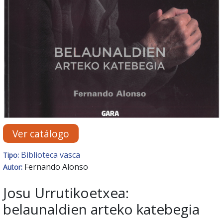
Ver catálogo
Biblioteca vasca
Tipo:
Fernando Alonso
Autor:
Josu Urrutikoetxea:
belaunaldien arteko katebegia