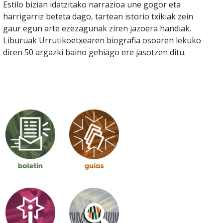
Estilo bizian idatzitako narrazioa une gogor eta
harrigarriz beteta dago, tartean istorio txikiak zein
gaur egun arte ezezagunak ziren jazoera handiak.
Liburuak Urrutikoetxearen biografia osoaren lekuko
diren 50 argazki baino gehiago ere jasotzen ditu.