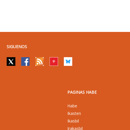
SIGUENOS
PAGINAS HABE
Habe
Ikasten
Ikasbil
Irakasbil