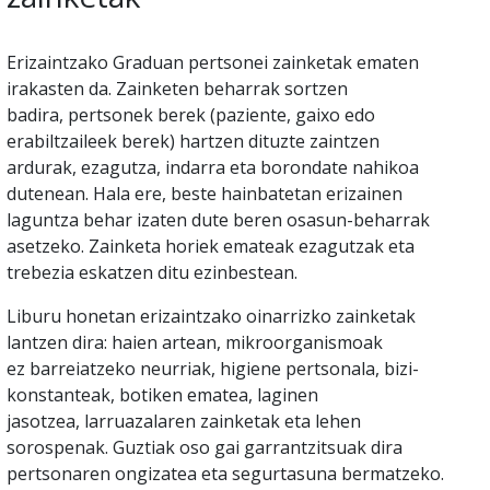
Erizaintzako Graduan pertsonei zainketak ematen
irakasten da. Zainketen beharrak sortzen
badira, pertsonek berek (paziente, gaixo edo
erabiltzaileek berek) hartzen dituzte zaintzen
ardurak, ezagutza, indarra eta borondate nahikoa
dutenean. Hala ere, beste hainbatetan erizainen
laguntza behar izaten dute beren osasun-beharrak
asetzeko. Zainketa horiek emateak ezagutzak eta
trebezia eskatzen ditu ezinbestean.
Liburu honetan erizaintzako oinarrizko zainketak
lantzen dira: haien artean, mikroorganismoak
ez barreiatzeko neurriak, higiene pertsonala, bizi-
konstanteak, botiken ematea, laginen
jasotzea, larruazalaren zainketak eta lehen
sorospenak. Guztiak oso gai garrantzitsuak dira
pertsonaren ongizatea eta segurtasuna bermatzeko.