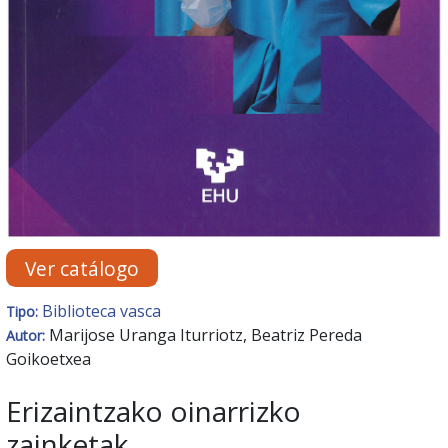
Ver catálogo
Biblioteca vasca
Tipo:
Marijose Uranga Iturriotz, Beatriz Pereda
Autor:
Goikoetxea
Erizaintzako oinarrizko
zainketak