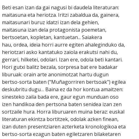
Beti esan izan da gai nagusi bi daudela literaturan:
maitasuna eta heriotza. Iritzi zabaldua da, gainera,
maitasunari buruz idatzi izan dela gehien,
maitasuna izan dela protagonista poemetan,
bertsoetan, kopletan, kantuetan... Saiakera
hau, ordea, ideia horri aurre egiten ahaleginduko da,
heriotzari asko kantatuko zaiola erakutsi nahi du,
gerrari, hilketei, odolari. Izan ere, odola beti kantari.
Hori gutxi balitz bezala, sorpresa bat ere badakar
liburuak: orain arte anonimotzat hartu dugun
bertso-sorta baten ("Muñagorriren bertsoak") egilea
deskubritu dugu… Baina ez da hor kontua amaitzen:
sinesteko zaila bada ere, gaur egun munduan oso
izen handikoa den pertsona baten senidea izan zen
sortzaile hura. Horra liburuaren muina beraz: euskal
literaturan ekintza bortitzek, odolak azken finean,
izan duten presentziaren azterketa kronologikoa eta
bertso-sorta ezagun baten egiletzaren bilaketaren