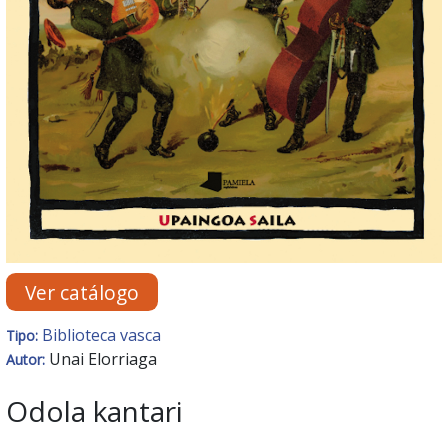
Ver catálogo
Biblioteca vasca
Tipo:
Unai Elorriaga
Autor:
Odola kantari