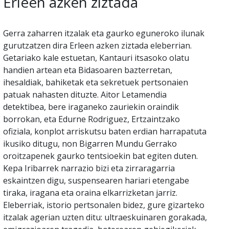
Erleen azken ziztada
Gerra zaharren itzalak eta gaurko eguneroko ilunak
gurutzatzen dira Erleen azken ziztada eleberrian.
Getariako kale estuetan, Kantauri itsasoko olatu
handien artean eta Bidasoaren bazterretan,
ihesaldiak, bahiketak eta sekretuek pertsonaien
patuak nahasten dituzte. Aitor Letamendia
detektibea, bere iraganeko zauriekin oraindik
borrokan, eta Edurne Rodriguez, Ertzaintzako
ofiziala, konplot arriskutsu baten erdian harrapatuta
ikusiko ditugu, non Bigarren Mundu Gerrako
oroitzapenek gaurko tentsioekin bat egiten duten.
Kepa Iribarrek narrazio bizi eta zirraragarria
eskaintzen digu, suspensearen hariari etengabe
tiraka, iragana eta oraina elkarrizketan jarriz.
Eleberriak, istorio pertsonalen bidez, gure gizarteko
itzalak agerian uzten ditu: ultraeskuinaren gorakada,