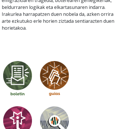
emigrazioaren tragedia, boterearen gehiegikeriak,
beldurraren logikak eta elkartasunaren indarra.
Irakurlea harrapatzen duen nobela da, azken orrira
arte ezkutuko erle horien ziztada sentiarazten duen
horietakoa.