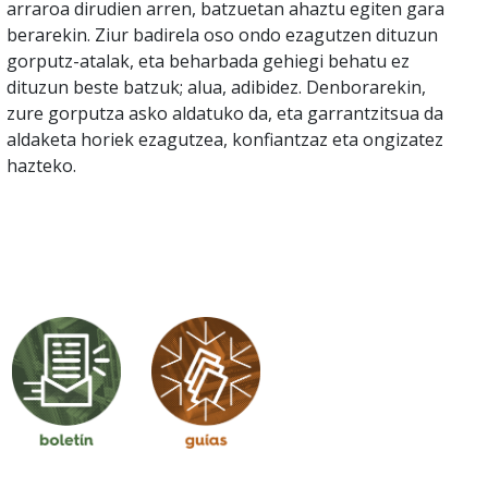
arraroa dirudien arren, batzuetan ahaztu egiten gara
berarekin. Ziur badirela oso ondo ezagutzen dituzun
gorputz-atalak, eta beharbada gehiegi behatu ez
dituzun beste batzuk; alua, adibidez. Denborarekin,
zure gorputza asko aldatuko da, eta garrantzitsua da
aldaketa horiek ezagutzea, konfiantzaz eta ongizatez
hazteko.