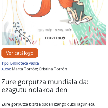
Ver catálogo
Biblioteca vasca
Tipo:
Marta Torrón; Cristina Torrón
Autor:
Zure gorputza mundiala da:
ezagutu nolakoa den
Zure gorputza bizitza osoan izango duzu lagun eta,