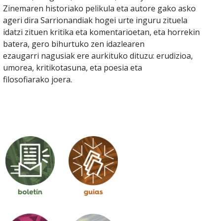
Zinemaren historiako pelikula eta autore gako asko
ageri dira Sarrionandiak hogei urte inguru zituela
idatzi zituen kritika eta komentarioetan, eta horrekin
batera, gero bihurtuko zen idazlearen
ezaugarri nagusiak ere aurkituko dituzu: erudizioa,
umorea, kritikotasuna, eta poesia eta
filosofiarako joera.