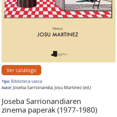
Ver catálogo
Biblioteca vasca
Tipo:
Joseba Sarrionandia; Josu Martinez (ed.)
Autor:
Joseba Sarrionandiaren
zinema paperak (1977-1980)