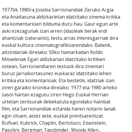
1977tik 1980ra Joseba Sarrionandiak Zeruko Argia
eta Anaitasuna aldizkarietan idatzitako zinema kritika
eta komentarioen bilduma duzu hau. Gaur egun arte
aski ezezagunak izan arren (idazleak berak erdi
ahantziak izateraino), testu arras interesgarriak dira
euskal kultura zinematografikoarendako. Batetik,
aitzindariak direlako: 50ko hamarkadan Koldo
Mitxelenak Egan aldizkarian idatzitako kritiken
ostean, Sarrionandiaren testuok dira zinemari
buruz jarraikortasunez euskaraz idatzitako lehen
kritika eta komentarioak. Eta bestetik, idatziak izan
ziren garaiko kronika direlako. 1977 eta 1980 arteko
sasoi hartan ezagutu ziren Hego Euskal Herrian
urtetan zentsurak debekatuta egondako hainbat
film, eta Sarrionandiak eztanda haren notario lanak
egin zituen, astez aste, euskal prentsarentzat.
Buñuel, Kubrick, Chaplin, Bertolucci, Eisenstein,
Pasolini, Bergman, Fassbinder, Woody Allen...