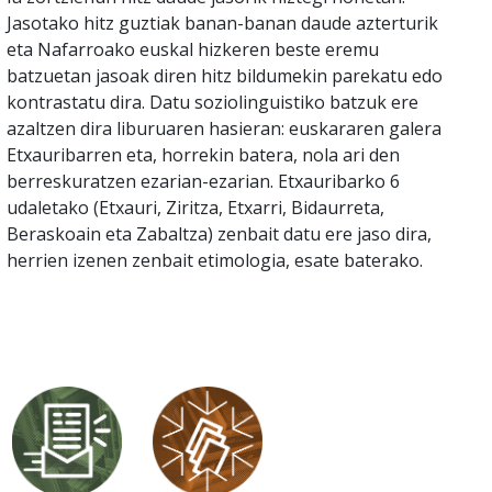
Jasotako hitz guztiak banan-banan daude azterturik
eta Nafarroako euskal hizkeren beste eremu
batzuetan jasoak diren hitz bildumekin parekatu edo
kontrastatu dira. Datu soziolinguistiko batzuk ere
azaltzen dira liburuaren hasieran: euskararen galera
Etxauribarren eta, horrekin batera, nola ari den
berreskuratzen ezarian-ezarian. Etxauribarko 6
udaletako (Etxauri, Ziritza, Etxarri, Bidaurreta,
Beraskoain eta Zabaltza) zenbait datu ere jaso dira,
herrien izenen zenbait etimologia, esate baterako.