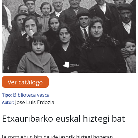
Ver catálogo
Biblioteca vasca
Tipo:
Jose Luis Erdozia
Autor:
Etxauribarko euskal hiztegi bat
Ia zortziehun hitz daude jasorik hiztegi honetan.