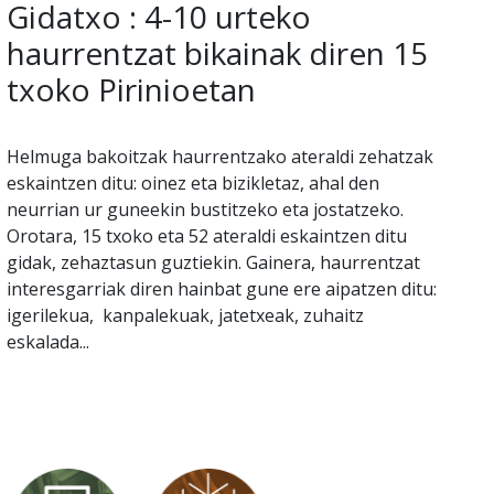
Gidatxo : 4-10 urteko
haurrentzat bikainak diren 15
txoko Pirinioetan
Helmuga bakoitzak haurrentzako ateraldi zehatzak
eskaintzen ditu: oinez eta bizikletaz, ahal den
neurrian ur guneekin bustitzeko eta jostatzeko.
Orotara, 15 txoko eta 52 ateraldi eskaintzen ditu
gidak, zehaztasun guztiekin. Gainera, haurrentzat
interesgarriak diren hainbat gune ere aipatzen ditu:
igerilekua, kanpalekuak, jatetxeak, zuhaitz
eskalada...