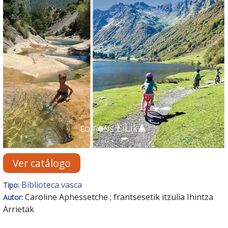
Ver catálogo
Biblioteca vasca
Tipo:
Caroline Aphessetche ; frantsesetik itzulia Ihintza
Autor:
Arrietak