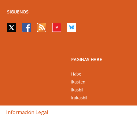
SIGUENOS
PAGINAS HABE
Habe
Ikasten
Ikasbil
Irakasbil
Información Legal