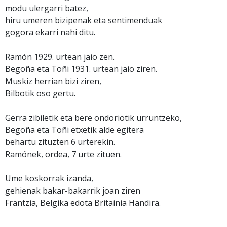
modu ulergarri batez,
hiru umeren bizipenak eta sentimenduak
gogora ekarri nahi ditu.
Ramón 1929. urtean jaio zen.
Begoña eta Toñi 1931. urtean jaio ziren.
Muskiz herrian bizi ziren,
Bilbotik oso gertu.
Gerra zibiletik eta bere ondoriotik urruntzeko,
Begoña eta Toñi etxetik alde egitera
behartu zituzten 6 urterekin.
Ramónek, ordea, 7 urte zituen.
Ume koskorrak izanda,
gehienak bakar-bakarrik joan ziren
Frantzia, Belgika edota Britainia Handira.