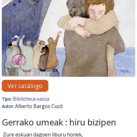
Ver catálogo
Biblioteca vasca
Tipo:
Alberto Bargos Cucó
Autor:
Gerrako umeak : hiru bizipen
Zure eskuan dagoen liburu honek,