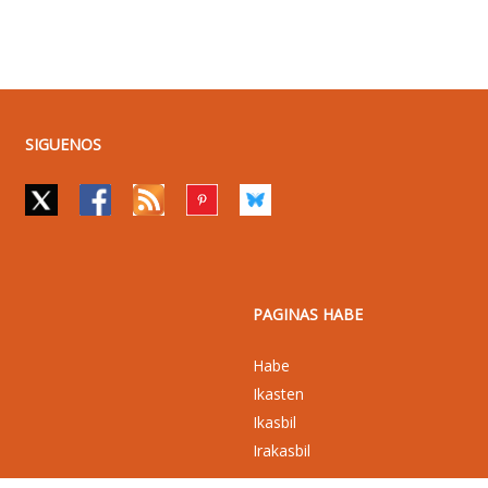
SIGUENOS
PAGINAS HABE
Habe
Ikasten
Ikasbil
Irakasbil