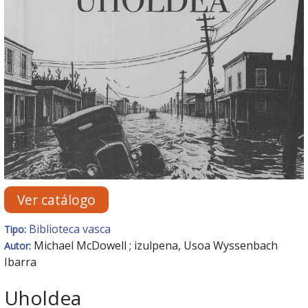
Ver catálogo
Biblioteca vasca
Tipo:
Michael McDowell ; izulpena, Usoa Wyssenbach
Autor:
Ibarra
Uholdea