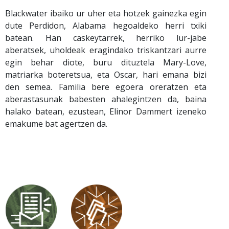
Blackwater ibaiko ur uher eta hotzek gainezka egin
dute Perdidon, Alabama hegoaldeko herri txiki
batean. Han caskeytarrek, herriko lur-jabe
aberatsek, uholdeak eragindako triskantzari aurre
egin behar diote, buru dituztela Mary-Love,
matriarka boteretsua, eta Oscar, hari emana bizi
den semea. Familia bere egoera oreratzen eta
aberastasunak babesten ahalegintzen da, baina
halako batean, ezustean, Elinor Dammert izeneko
emakume bat agertzen da.