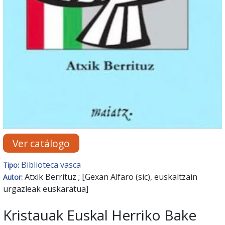
Ver catálogo
Biblioteca vasca
Tipo:
Atxik Berrituz ; [Gexan Alfaro (sic), euskaltzain
Autor:
urgazleak euskaratua]
Kristauak Euskal Herriko Bake