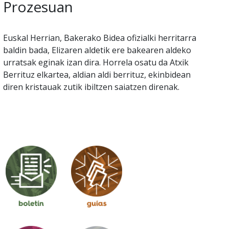
Prozesuan
Euskal Herrian, Bakerako Bidea ofizialki herritarra
baldin bada, Elizaren aldetik ere bakearen aldeko
urratsak eginak izan dira. Horrela osatu da Atxik
Berrituz elkartea, aldian aldi berrituz, ekinbidean
diren kristauak zutik ibiltzen saiatzen direnak.