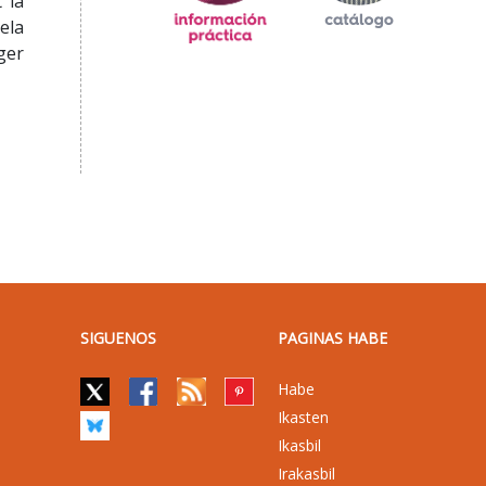
 la
ela
ger
SIGUENOS
PAGINAS HABE
Habe
Ikasten
Ikasbil
Irakasbil