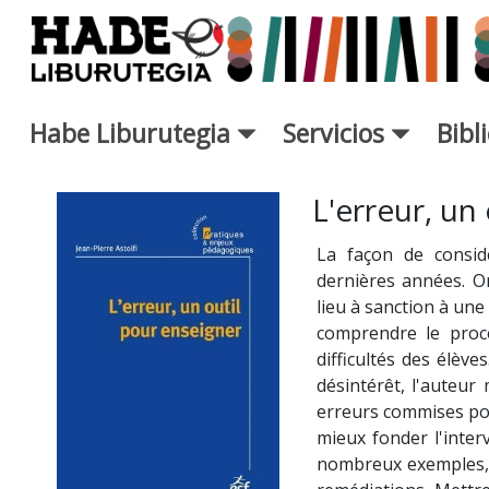
Saltar al contenido principal
Habe Liburutegia
Servicios
Bibl
Ficha de Novedades - Liburut
L'erreur, un
La façon de consid
dernières années. O
lieu à sanction à un
comprendre le proc
difficultés des élève
désintérêt, l'auteur
erreurs commises pou
mieux fonder l'inter
nombreux exemples, h