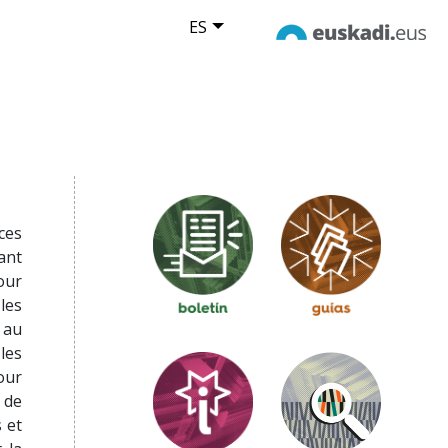
ES
ces
ant
our
les
 au
les
our
 de
 et