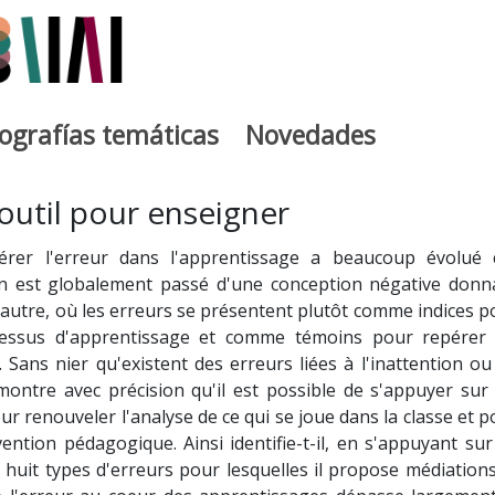
iografías temáticas
Novedades
egia
 outil pour enseigner
érer l'erreur dans l'apprentissage a beaucoup évolué 
n est globalement passé d'une conception négative donn
e autre, où les erreurs se présentent plutôt comme indices p
essus d'apprentissage et comme témoins pour repérer 
s. Sans nier qu'existent des erreurs liées à l'inattention ou
 montre avec précision qu'il est possible de s'appuyer sur 
r renouveler l'analyse de ce qui se joue dans la classe et p
vention pédagogique. Ainsi identifie-t-il, en s'appuyant sur
uit types d'erreurs pour lesquelles il propose médiations