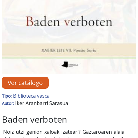
Ver catálogo
Biblioteca vasca
Tipo:
Iker Aranbarri Sarasua
Autor:
Baden verboten
Noiz utzi genion xaloak izateari? Gaztaroaren alaia