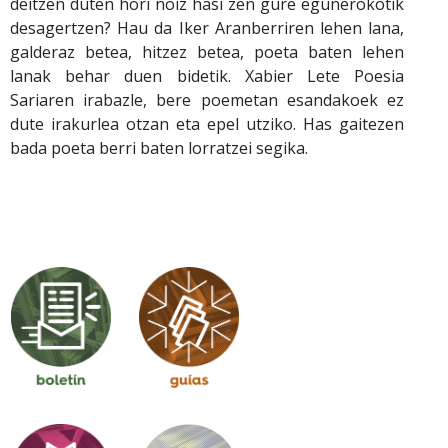
deitzen duten hori noiz hasi zen gure egunerokotik
desagertzen? Hau da Iker Aranberriren lehen lana,
galderaz betea, hitzez betea, poeta baten lehen
lanak behar duen bidetik. Xabier Lete Poesia
Sariaren irabazle, bere poemetan esandakoek ez
dute irakurlea otzan eta epel utziko. Has gaitezen
bada poeta berri baten lorratzei segika.