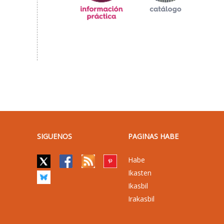
SIGUENOS
PAGINAS HABE
Habe
Ikasten
Ikasbil
Irakasbil