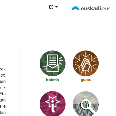
ES
zak
ot,
ien
de.
Eta
tan
ere
den