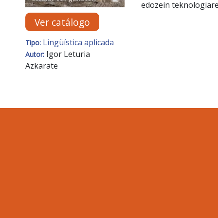
edozein teknologiar
Ver catálogo
Lingüística aplicada
Tipo:
Igor Leturia
Autor:
Azkarate