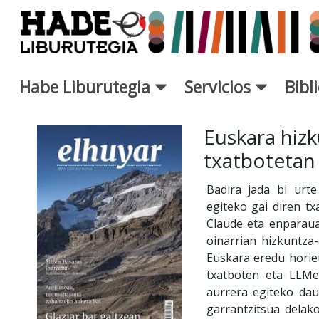
Saltar al contenido principal
Habe Liburutegia
Servicios
Bibl
Ficha de Novedades - Liburut
Euskara hiz
txatbotetan
Badira jada bi urt
egiteko gai diren tx
Claude eta enparaua
oinarrian hizkuntza
Euskara eredu horie
txatboten eta LLMe
aurrera egiteko dau
garrantzitsua dela