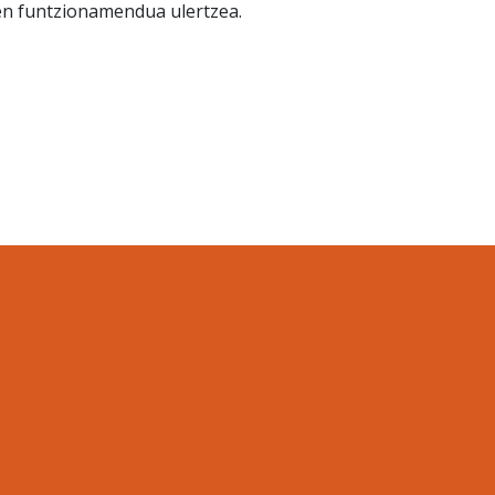
en funtzionamendua ulertzea.