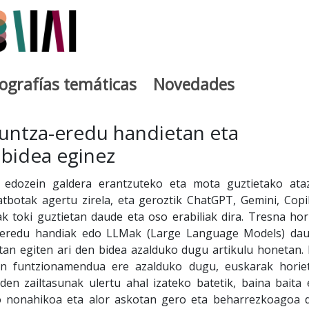
iografías temáticas
Novedades
egia
kuntza-eredu handietan eta
 bidea eginez
e edozein galdera erantzuteko eta mota guztietako ata
atbotak agertu zirela, eta geroztik ChatGPT, Gemini, Copil
k toki guztietan daude eta oso erabiliak dira. Tresna hor
-­­­eredu handiak edo LLMak (Large Language Models) dau
tan egiten ari den bidea azalduko dugu artikulu honetan. 
n funtzionamendua ere azalduko dugu, euskarak horie
den zailtasunak ulertu ahal izateko batetik, baina baita 
ko nonahikoa eta alor askotan gero eta beharrezkoagoa 