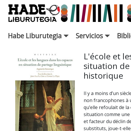
Saltar al contenido principal
Habe Liburutegia
Servicios
Bibl
Ficha de Novedades - Liburut
L'école et l
situation de
historique
Il y a moins d’un sièc
non francophones à u
qu’elle refoulait de la
situation comme une d
et facteur du déclin d
substituts, joue-t-ell