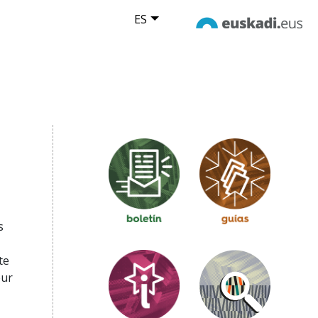
ES
s
te
eur