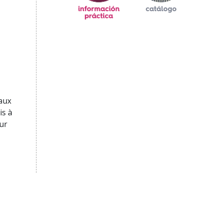
 aux
s à
our