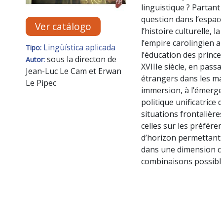
linguistique ? Partant
question dans l’espace
Ver catálogo
l’histoire culturelle, 
l’empire carolingien 
Lingüística aplicada
Tipo:
l’éducation des princ
sous la directon de
Autor:
XVIIIe siècle, en pa
Jean-Luc Le Cam et Erwan
étrangers dans les m
Le Pipec
immersion, à l’émer
politique unificatrice 
situations frontalièr
celles sur les préfér
d’horizon permettant
dans une dimension co
combinaisons possible