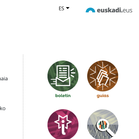
ES
naia
iko