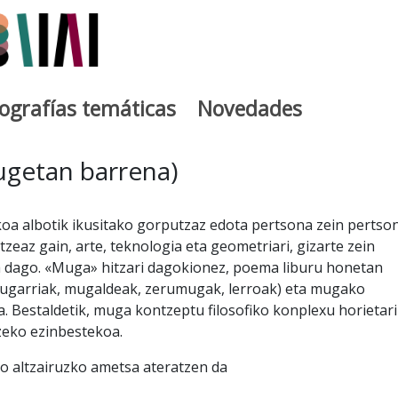
iografías temáticas
Novedades
egia
mugetan barrena)
ikoa albotik ikusitako gorputzaz edota pertsona zein pertso
tzeaz gain, arte, teknologia eta geometriari, gizarte zein
ta dago. «Muga» hitzari dagokionez, poema liburu honetan
ugarriak, mugaldeak, zerumugak, lerroak) eta mugako
. Bestaldetik, muga kontzeptu filosofiko konplexu horietar
zeko ezinbestekoa.
ko altzairuzko ametsa ateratzen da