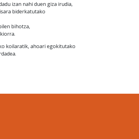
ldadu izan nahi duen giza irudia,
isara biderkatutako
bilen bihotza,
kiorra.
o koilaratik, ahoari egokitutako
rdadea.