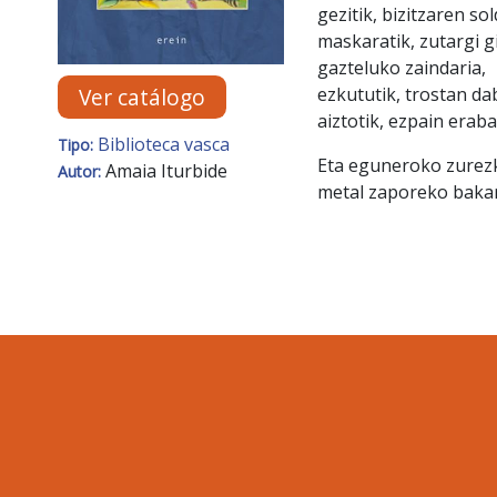
gezitik, bizitzaren so
maskaratik, zutargi g
gazteluko zaindaria,
Ver catálogo
ezkututik, trostan da
aiztotik, ezpain eraba
Biblioteca vasca
Tipo:
Eta eguneroko zurezk
Amaia Iturbide
Autor:
metal zaporeko baka