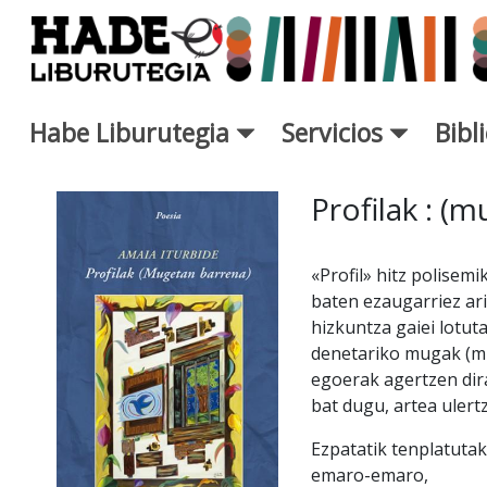
Saltar al contenido principal
Habe Liburutegia
Servicios
Bibl
Ficha de Novedades - Liburut
Profilak : (
«Profil» hitz polisem
baten ezaugarriez ari
hizkuntza gaiei lotu
denetariko mugak (m
egoerak agertzen dira
bat dugu, artea ulert
Ezpatatik tenplatuta
emaro-emaro,