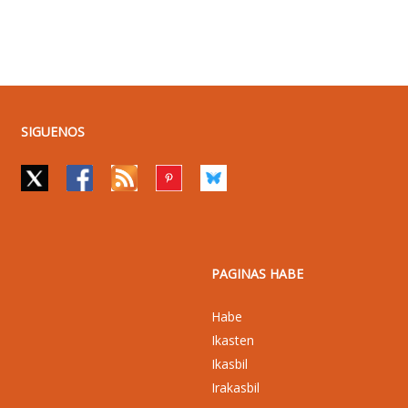
SIGUENOS
PAGINAS HABE
Habe
Ikasten
Ikasbil
Irakasbil