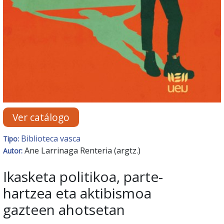
Ver catálogo
Biblioteca vasca
Tipo:
Ane Larrinaga Renteria (argtz.)
Autor:
Ikasketa politikoa, parte-
hartzea eta aktibismoa
gazteen ahotsetan