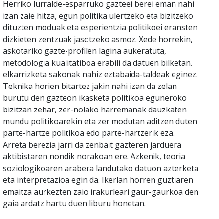
Herriko lurralde-esparruko gazteei berei eman nahi
izan zaie hitza, egun politika ulertzeko eta bizitzeko
dituzten moduak eta esperientzia politikoei eransten
dizkieten zentzuak jasotzeko asmoz. Xede horrekin,
askotariko gazte-profilen lagina aukeratuta,
metodologia kualitatiboa erabili da datuen bilketan,
elkarrizketa sakonak nahiz eztabaida-taldeak eginez.
Teknika horien bitartez jakin nahi izan da zelan
burutu den gazteon ikasketa politikoa eguneroko
bizitzan zehar, zer-nolako harremanak dauzkaten
mundu politikoarekin eta zer modutan aditzen duten
parte-hartze politikoa edo parte-hartzerik eza.
Arreta berezia jarri da zenbait gazteren jarduera
aktibistaren nondik norakoan ere. Azkenik, teoria
soziologikoaren arabera landutako datuon azterketa
eta interpretazioa egin da. Ikerlan horren guztiaren
emaitza aurkezten zaio irakurleari gaur-gaurkoa den
gaia ardatz hartu duen liburu honetan.