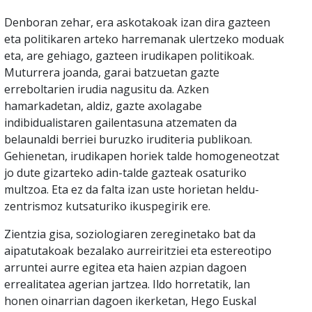
Denboran zehar, era askotakoak izan dira gazteen
eta politikaren arteko harremanak ulertzeko moduak
eta, are gehiago, gazteen irudikapen politikoak.
Muturrera joanda, garai batzuetan gazte
erreboltarien irudia nagusitu da. Azken
hamarkadetan, aldiz, gazte axolagabe
indibidualistaren gailentasuna atzematen da
belaunaldi berriei buruzko iruditeria publikoan.
Gehienetan, irudikapen horiek talde homogeneotzat
jo dute gizarteko adin-talde gazteak osaturiko
multzoa. Eta ez da falta izan uste horietan heldu-
zentrismoz kutsaturiko ikuspegirik ere.
Zientzia gisa, soziologiaren zereginetako bat da
aipatutakoak bezalako aurreiritziei eta estereotipo
arruntei aurre egitea eta haien azpian dagoen
errealitatea agerian jartzea. Ildo horretatik, lan
honen oinarrian dagoen ikerketan, Hego Euskal