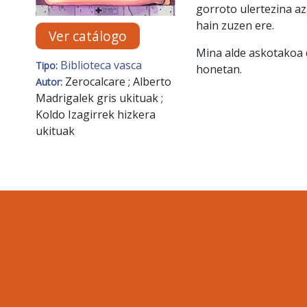
gorroto ulertezina az
hain zuzen ere.
Ver catálogo
Mina alde askotakoa 
Biblioteca vasca
Tipo:
honetan.
Zerocalcare ; Alberto
Autor:
Madrigalek gris ukituak ;
Koldo Izagirrek hizkera
ukituak