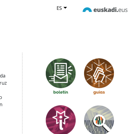
ES
ada
ruz
o
n