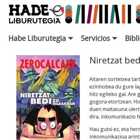
Saltar al contenido principal
Habe Liburutegia
Servicios
Bibl
Ficha de Novedades - Liburut
Niretzat bed
Aitaren sortetxea ta
ezinhobea du gure la
hitz egiteko gai. Are
gogora etortzean. Ho
duen maitasuna ulert
dira, inkomunikazio 
Hau gutxi ez, eta her
inkomunikazioa arint