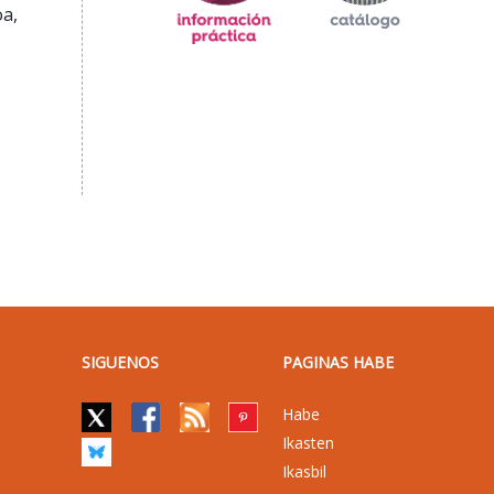
oa,
SIGUENOS
PAGINAS HABE
Habe
Ikasten
Ikasbil