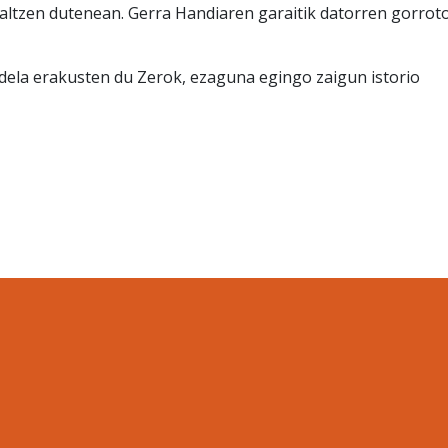
altzen dutenean. Gerra Handiaren garaitik datorren gorrot
dela erakusten du Zerok, ezaguna egingo zaigun istorio