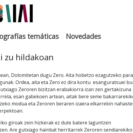
iografías temáticas
Novedades
egia
i zu hildakoan
rtean, Dolomitetan dugu Zero. Aita hobetzo ezagutzeko par
gunak. Ordea, aita eta Zero ez dira kontu esanguratsuei bu
 gutxiago Zeroren bizitzan erabakiorra izan zen gertakizuna
rrela, esan gabekoen artean, aitak bere seme bakarrarekik
zeko modua eta Zeroren beraren izaera elkarrekin nahaste
ferpektoan.
riko giroak zein hizkerak ez dute batere laguntzen
zen. Are gutxiago hainbat herritarrek Zeroren sendiarekiko