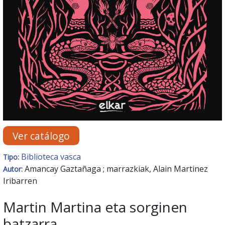
Ver catálogo
Biblioteca vasca
Tipo:
Amancay Gaztañaga ; marrazkiak, Alain Martinez
Autor:
Iribarren
Martin Martina eta sorginen
batzarra