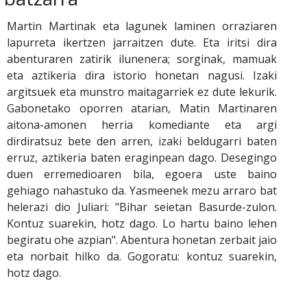
Martin Martinak eta lagunek laminen orraziaren
lapurreta ikertzen jarraitzen dute. Eta iritsi dira
abenturaren zatirik ilunenera; sorginak, mamuak
eta aztikeria dira istorio honetan nagusi. Izaki
argitsuek eta munstro maitagarriek ez dute lekurik.
Gabonetako oporren atarian, Matin Martinaren
aitona-amonen herria komediante eta argi
dirdiratsuz bete den arren, izaki beldugarri baten
erruz, aztikeria baten eraginpean dago. Desegingo
duen erremedioaren bila, egoera uste baino
gehiago nahastuko da. Yasmeenek mezu arraro bat
helerazi dio Juliari: "Bihar seietan Basurde-zulon.
Kontuz suarekin, hotz dago. Lo hartu baino lehen
begiratu ohe azpian". Abentura honetan zerbait jaio
eta norbait hilko da. Gogoratu: kontuz suarekin,
hotz dago.