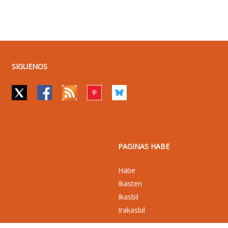
SIGUENOS
PAGINAS HABE
Habe
Ikasten
Ikasbil
Irakasbil