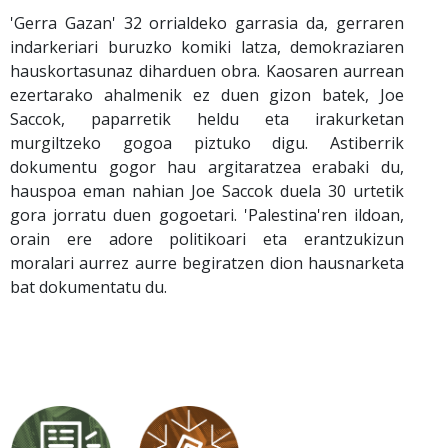
'Gerra Gazan' 32 orrialdeko garrasia da, gerraren
indarkeriari buruzko komiki latza, demokraziaren
hauskortasunaz diharduen obra. Kaosaren aurrean
ezertarako ahalmenik ez duen gizon batek, Joe
Saccok, paparretik heldu eta irakurketan
murgiltzeko gogoa piztuko digu. Astiberrik
dokumentu gogor hau argitaratzea erabaki du,
hauspoa eman nahian Joe Saccok duela 30 urtetik
gora jorratu duen gogoetari. 'Palestina'ren ildoan,
orain ere adore politikoari eta erantzukizun
moralari aurrez aurre begiratzen dion hausnarketa
bat dokumentatu du.