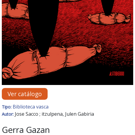
Ver catálogo
Biblioteca vasca
Tipo:
Jose Sacco ; itzulpena, Julen Gabiria
Autor:
Gerra Gazan