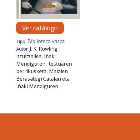
Ver catálogo
Biblioteca vasca
Tipo:
J. K. Rowling ;
Autor:
itzultzailea, Iñaki
Mendiguren ; testuaren
berrikusketa, Maialen
Berasategi Catalan eta
Iñaki Mendiguren