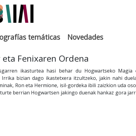
iografías temáticas
Novedades
egia
r eta Fenixaren Ordena
sgarren ikasturtea hasi behar du Hogwartseko Magia 
 Irrika bizian dago ikastetxera itzultzeko, jakin nahi duel
minak, Ron eta Hermione, isil-gordeka ibili zaizkion uda oso
sturte berrian Hogwartsen jakingo duenak hankaz gora jarr