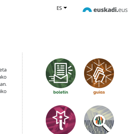
ES
eta
ako
an.
iko