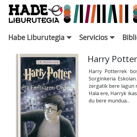
Saltar al contenido principal
Habe Liburutegia
Servicios
Bibl
Ficha de Novedades - Liburut
Harry Potte
Harry Potterrek bo
Sorginkeria Eskolan.
zergatik bere lagun 
Hala ere, Harryk ika
du bere mundua...