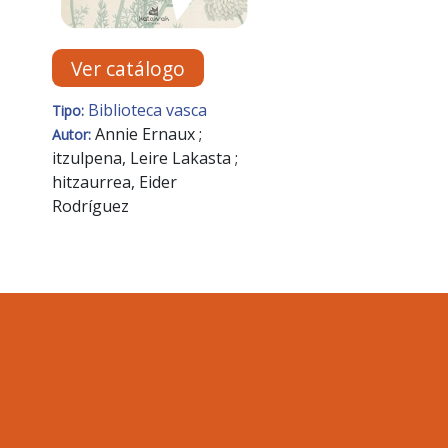
Ver catálogo
Biblioteca vasca
Tipo:
Annie Ernaux ;
Autor:
itzulpena, Leire Lakasta ;
hitzaurrea, Eider
Rodríguez