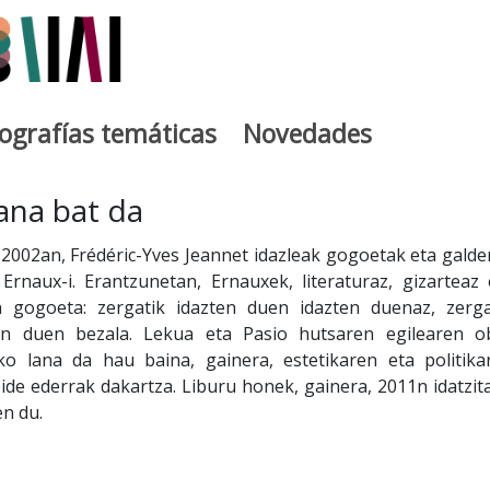
iografías temáticas
Novedades
egia
ana bat da
2002an, Frédéric-Yves Jeannet idazleak gogoetak eta galde
 Ernaux-i. Erantzunetan, Ernauxek, literaturaz, gizarteaz 
n gogoeta: zergatik idazten duen idazten duenaz, zerga
en duen bezala. Lekua eta Pasio hutsaren egilearen o
ko lana da hau baina, gainera, estetikaren eta politika
ide ederrak dakartza. Liburu honek, gainera, 2011n idatzit
en du.