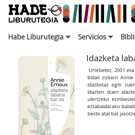
Saltar al contenido principal
Habe Liburutegia
Servicios
Bibl
Ficha de Novedades - Liburut
Idazketa lab
Urtebetez, 2001 eta 
bidali zizkion Annie
idazketaz egin zue
idazten duen idazt
ulertzeko ezinbeste
eztabaidarako baliab
beste atal bat jasotz