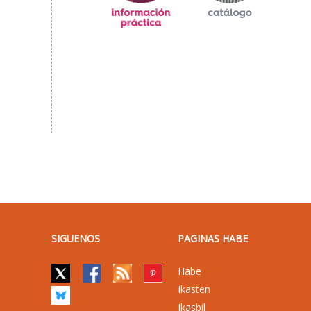
SIGUENOS
PAGINAS HABE
Habe
Ikasten
Ikasbil