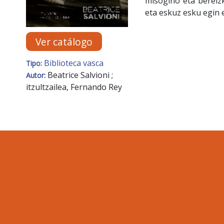
misogino eta bereizk
eta eskuz esku egin e
Ver catálogo
Biblioteca vasca
Tipo:
Beatrice Salvioni ;
Autor:
itzultzailea, Fernando Rey