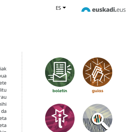
ES
iak
pua
ete
itu
rau
ihi
 da
eta
eta