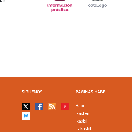
kin
SIGUENOS
PAGINAS HABE
Habe
Ikasten
Ikasbil
Irakasbil